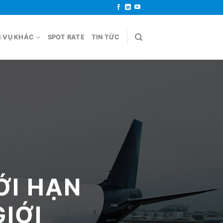
H VỤ KHÁC
SPOT RATE
TIN TỨC
ỚI HẠN
GIỚI