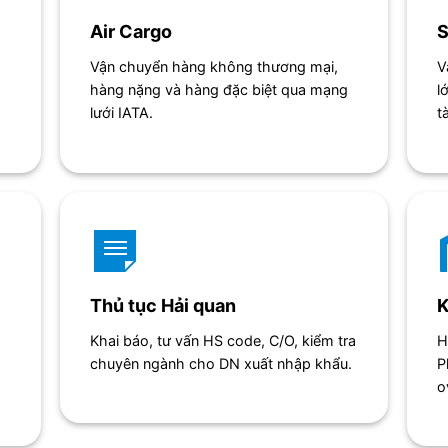
Air Cargo
S
Vận chuyển hàng không thương mại,
V
hàng nặng và hàng đặc biệt qua mạng
l
lưới IATA.
t
Thủ tục Hải quan
K
Khai báo, tư vấn HS code, C/O, kiểm tra
H
chuyên ngành cho DN xuất nhập khẩu.
P
o