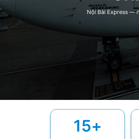
Nội Bài Express — n
15
+