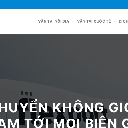
VẬN TẢI NỘI ĐỊA
VẬN TẢI QUỐC TẾ
DỊC
HUYỂN KHÔNG GI
M TỚI MỌI BIÊN 