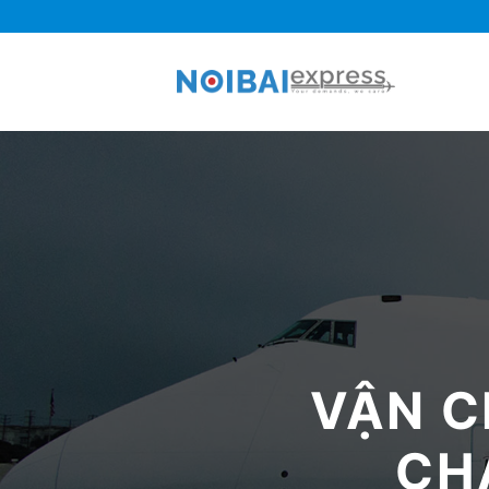
Skip
to
content
VẬN C
CHẠ