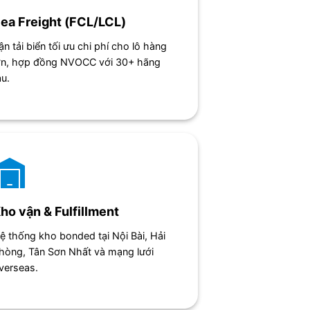
ea Freight (FCL/LCL)
ận tải biển tối ưu chi phí cho lô hàng
ớn, hợp đồng NVOCC với 30+ hãng
àu.
ho vận & Fulfillment
ệ thống kho bonded tại Nội Bài, Hải
hòng, Tân Sơn Nhất và mạng lưới
verseas.