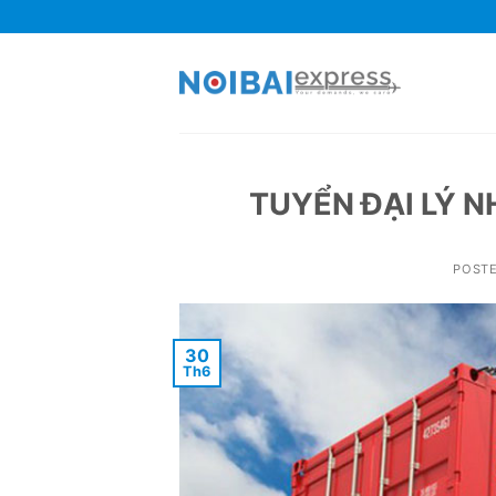
Skip
to
content
TUYỂN ĐẠI LÝ 
POST
30
Th6