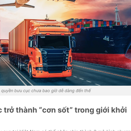
 quyền bưu cục chưa bao giờ dễ dàng đến thế
rở thành “cơn sốt” trong giới khởi