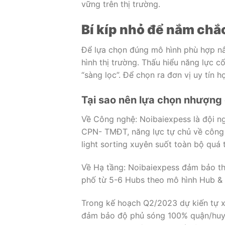
vững trên thị trường.
Bí kíp nhỏ để nắm chắ
Để lựa chọn đúng mô hình phù hợp nắ
hình thị trường. Thấu hiểu năng lực 
“sàng lọc”. Để chọn ra đơn vị uy tín h
Tại sao nên lựa chọn nhượng
Về Công nghệ: Noibaiexpess là đội n
CPN- TMĐT, năng lực tự chủ về công
light sorting xuyên suốt toàn bộ quá
Về Hạ tầng: Noibaiexpess đảm bảo th
phố từ 5-6 Hubs theo mô hình Hub &
Trong kế hoạch Q2/2023 dự kiến tự x
đảm bảo độ phủ sóng 100% quận/huyện