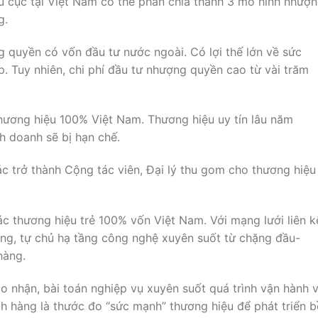
u cục tại Việt Nam có thể phân chia thành 3 mô hình nhượ
g.
 quyền có vốn đầu tư nước ngoài. Có lợi thế lớn về sức
 Tuy nhiên, chi phí đầu tư nhượng quyền cao từ vài trăm
hương hiệu 100% Việt Nam. Thương hiệu uy tín lâu năm
h doanh sẽ bị hạn chế.
ác trở thành Cộng tác viên, Đại lý thu gom cho thương hiệu
 thương hiệu trẻ 100% vốn Việt Nam. Với mạng lưới liên k
ng, tự chủ hạ tầng công nghệ xuyên suốt từ chặng đầu-
hàng.
ao nhận, bài toán nghiệp vụ xuyên suốt quá trình vận hành 
ch hàng là thước đo “sức mạnh” thương hiệu để phát triển 