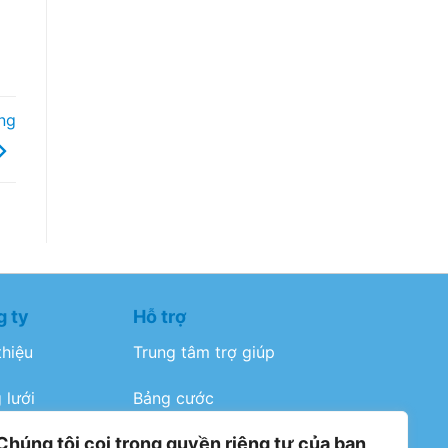
àng
 ty
Hỗ trợ
thiệu
Trung tâm trợ giúp
 lưới
Bảng cước
Chúng tôi coi trọng quyền riêng tư của bạn
n dụng
Điều khoản