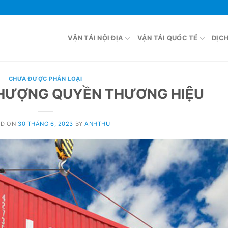
VẬN TẢI NỘI ĐỊA
VẬN TẢI QUỐC TẾ
DỊC
CHƯA ĐƯỢC PHÂN LOẠI
NHƯỢNG QUYỀN THƯƠNG HIỆU
ED ON
30 THÁNG 6, 2023
BY
ANHTHU