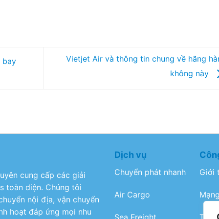
Vietjet Air và thông tin chung về hãng h
 bay
không này
Dịch vụ
Công
Chuyển phát nhanh
Giới 
huyên cung cấp các giải
s toàn diện. Chúng tôi
Air Cargo
Mạng
chuyển nội địa, vận chuyển
linh hoạt đáp ứng mọi nhu
Sea Freight
Tuyể