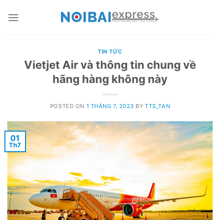
Skip
to
content
TIN TỨC
Vietjet Air và thông tin chung về
hãng hàng không này
POSTED ON
1 THÁNG 7, 2023
BY
TTS_TAN
01
Th7