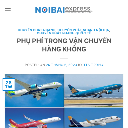
Skip
to
content
CHUYỂN PHÁT NHANH
,
CHUYỂN PHÁT NHANH NỘI ĐỊA
,
CHUYỂN PHÁT NHANH QUỐC TẾ
PHỤ PHÍ TRONG VẬN CHUYỂN
HÀNG KHÔNG
POSTED ON
26 THÁNG 6, 2023
BY
TTS_TRONG
26
Th6