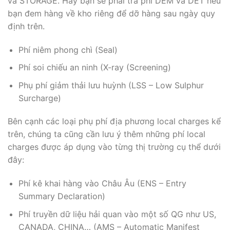
và STORAGE. Hay bạn sẽ phải trả phí DEM và DET nếu
bạn đem hàng về kho riêng để dỡ hàng sau ngày quy
định trên.
Phí niêm phong chì (Seal)
Phí soi chiếu an ninh (X-ray (Screening)
Phụ phí giảm thải lưu huỳnh (LSS – Low Sulphur
Surcharge)
Bên cạnh các loại phụ phí địa phương local charges kể
trên, chúng ta cũng cần lưu ý thêm những phí local
charges được áp dụng vào từng thị trường cụ thể dưới
đây:
Phí kê khai hàng vào Châu Âu (ENS – Entry
Summary Declaration)
Phí truyền dữ liệu hải quan vào một số QG như US,
CANADA, CHINA… (AMS – Automatic Manifest