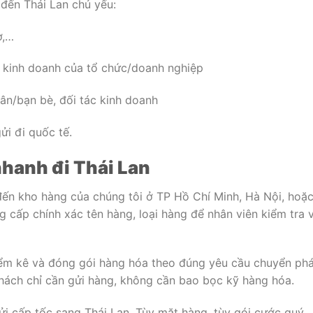
đến Thái Lan chủ yếu:
ơ,…
 kinh doanh của tổ chức/doanh nghiệp
hân/bạn bè, đối tác kinh doanh
ửi đi quốc tế.
hanh đi Thái Lan
ến kho hàng của chúng tôi ở TP Hồ Chí Minh, Hà Nội, hoặ
g cấp chính xác tên hàng, loại hàng để nhân viên kiểm tra 
kiểm kê và đóng gói hàng hóa theo đúng yêu cầu chuyển ph
hách chỉ cần gửi hàng, không cần bao bọc kỹ hàng hóa.
i cấp tốc sang Thái Lan. Tùy mặt hàng, tùy gói cước quý