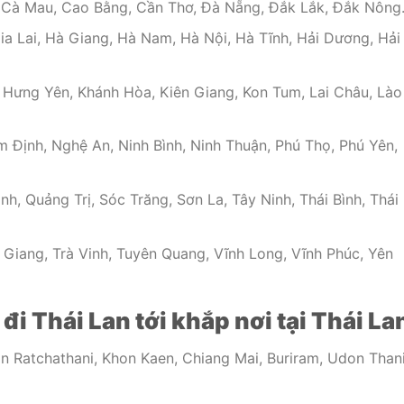
, Cà Mau, Cao Bằng, Cần Thơ, Đà Nẵng, Đắk Lắk, Đắk Nông
ia Lai, Hà Giang, Hà Nam, Hà Nội, Hà Tĩnh, Hải Dương, Hải
 Hưng Yên, Khánh Hòa, Kiên Giang, Kon Tum, Lai Châu, Lào
Định, Nghệ An, Ninh Bình, Ninh Thuận, Phú Thọ, Phú Yên,
, Quảng Trị, Sóc Trăng, Sơn La, Tây Ninh, Thái Bình, Thái
 Giang, Trà Vinh, Tuyên Quang, Vĩnh Long, Vĩnh Phúc, Yên
 Thái Lan tới khắp nơi tại Thái La
 Ratchathani, Khon Kaen, Chiang Mai, Buriram, Udon Thani