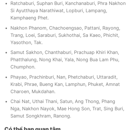
Ratchaburi, Suphan Buri, Kanchanaburi, Phra Nakhon
Si Ayutthaya Narathiwat, Lopburi, Lampang,
Kamphaeng Phet.
Nakhon Phanom, Chachoengsao, Pattani, Rayong,
Trang, Loei, Saraburi, Sukhothai, Sa Kaeo, Phichit,
Yasothon, Tak.
Samut Sakhon, Chanthaburi, Prachuap Khiri Khan,
Phatthalung, Nong Khai, Yala, Nong Bua Lam Phu,
Chumphon.
Phayao, Prachinburi, Nan, Phetchaburi, Uttaradit,
Krabi, Phrae, Bueng Kan, Lamphun, Phuket, Amnat
Charoen, Mukdahan.
Chai Nat, Uthai Thani, Satun, Ang Thong, Phang
Nga, Nakhon Nayok, Mae Hong Son, Trat, Sing Buri,
Samut Songkhram, Ranong.
Có thể bạn quan tâm