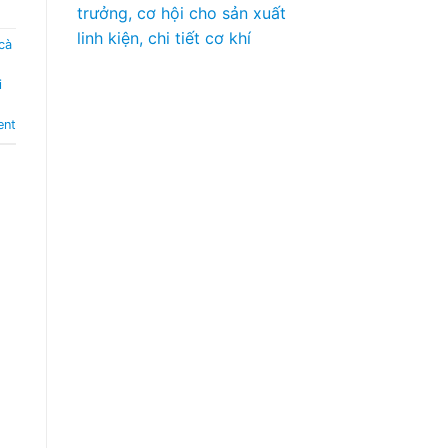
trưởng, cơ hội cho sản xuất
linh kiện, chi tiết cơ khí
cà
i
ent