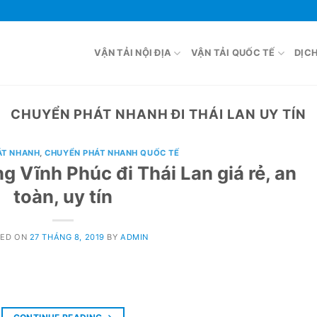
VẬN TẢI NỘI ĐỊA
VẬN TẢI QUỐC TẾ
DỊC
CHUYỂN PHÁT NHANH ĐI THÁI LAN UY TÍN
ÁT NHANH
,
CHUYỂN PHÁT NHANH QUỐC TẾ
g Vĩnh Phúc đi Thái Lan giá rẻ, an
toàn, uy tín
TED ON
27 THÁNG 8, 2019
BY
ADMIN