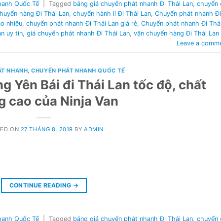
hanh Quốc Tế
|
Tagged
bảng giá chuyển phát nhanh Đi Thái Lan
,
chuyển 
huyển hàng Đi Thái Lan
,
chuyển hành lí Đi Thái Lan
,
Chuyển phát nhanh Đi
ao nhiêu
,
chuyển phát nhanh Đi Thái Lan giá rẻ
,
Chuyển phát nhanh Đi Thá
n uy tín
,
giá chuyển phát nhanh Đi Thái Lan
,
vận chuyển hàng Đi Thái Lan
Leave a comm
ÁT NHANH
,
CHUYỂN PHÁT NHANH QUỐC TẾ
g Yên Bái đi Thái Lan tốc độ, chất
g cao của Ninja Van
TED ON
27 THÁNG 8, 2019
BY
ADMIN
CONTINUE READING
→
hanh Quốc Tế
|
Tagged
bảng giá chuyển phát nhanh Đi Thái Lan
,
chuyển 