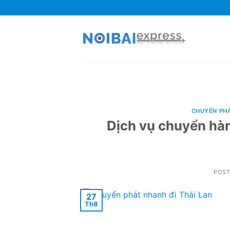
Skip
to
content
CHUYỂN PH
Dịch vụ chuyển hàn
POS
27
Th8