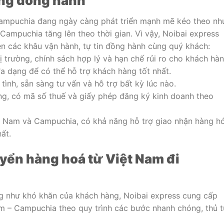
ùng đồng hành
Campuchia đang ngày càng phát triển mạnh mẽ kéo theo nh
ampuchia tăng lên theo thời gian. Vì vậy, Noibai express
n các khâu vận hành, tự tin đồng hành cùng quý khách:
ị trường, chính sách hợp lý và hạn chế rủi ro cho khách hàn
đa dạng để có thể hỗ trợ khách hàng tốt nhất.
tình, sẵn sàng tư vấn và hỗ trợ bất kỳ lúc nào.
ràng, có mã số thuế và giấy phép đăng ký kinh doanh theo
iệt Nam và Campuchia, có khả năng hỗ trợ giao nhận hàng h
ất.
yển hàng hoá từ Việt Nam đi
g như khó khăn của khách hàng, Noibai express cung cấp
m – Campuchia theo quy trình các bước nhanh chóng, thủ t