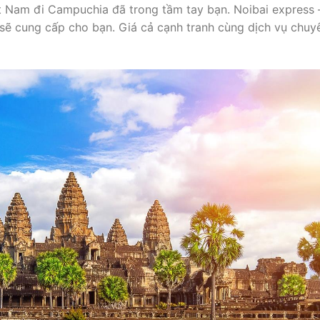
t Nam đi Campuchia đã trong tầm tay bạn. Noibai express 
y sẽ cung cấp cho bạn. Giá cả cạnh tranh cùng dịch vụ chuy