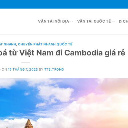
VẬN TẢI NỘI ĐỊA
VẬN TẢI QUỐC TẾ
DỊC
ÁT NHANH
,
CHUYỂN PHÁT NHANH QUỐC TẾ
á từ Việt Nam đi Cambodia giá rẻ
D ON
15 THÁNG 7, 2023
BY
TTS_TRONG