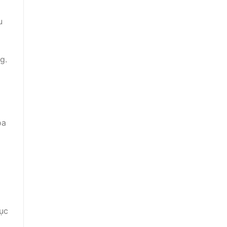
u
g.
óa
ục