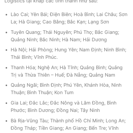
Logistics tại khắp các tỉnh thành như sau:
Lào Cai; Yên Bái; Điện Biên; Hoà Bình; Lai Châu; Sơn
La; Hà Giang; Cao Bằng; Bắc Kạn; Lạng Sơn
Tuyên Quang; Thái Nguyên; Phú Thọ; Bắc Giang;
Quảng Ninh; Bắc Ninh; Hà Nam; Hải Dương
Hà Nội; Hải Phòng; Hưng Yên; Nam Định; Ninh Bình;
Thái Bình; Vĩnh Phúc.
Thanh Hóa; Nghệ An; Hà Tĩnh; Quảng Bình; Quảng
Trị và Thừa Thiên – Huế; Đà Nẵng; Quảng Nam
Quảng Ngãi; Bình Định; Phú Yên, Khánh Hòa, Ninh
Thuận; Bình Thuận; Kon Tum
Gia Lai; Đắc Lắc; Đắc Nông và Lâm Đồng, Bình
Phước; Bình Dương; Đồng Nai; Tây Ninh
Bà Rịa-Vũng Tàu; Thành phố Hồ Chí Minh; Long An;
Đồng Tháp; Tiền Giang; An Giang; Bến Tre; Vĩnh