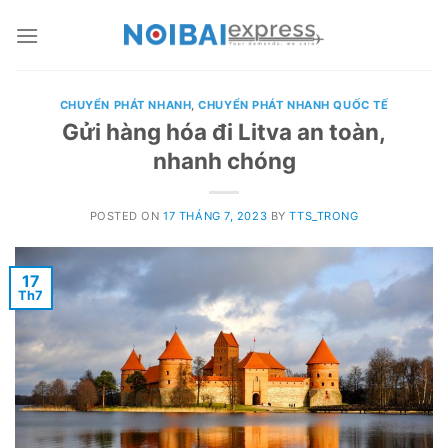
Skip
to
content
CHUYỂN PHÁT NHANH
,
CHUYỂN PHÁT NHANH QUỐC TẾ
Gửi hàng hóa đi Litva an toàn,
nhanh chóng
POSTED ON
17 THÁNG 7, 2023
BY
TTS_TRONG
17
Th7