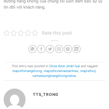
đường hàng không của chúng tôi luôn đảm bảo sự uy
tín đối với khách hàng.
Rate this post
This entry was posted in
Chưa được phân loại
and tagged
maprefixhangkhong
,
maprefixvietnamairlines
,
maprefixvj
,
vantaiduonghangkhongvietna
.
TTS_TRONG