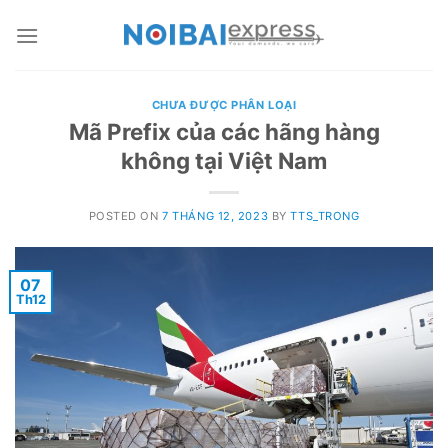
Skip
to
content
CHƯA ĐƯỢC PHÂN LOẠI
Mã Prefix của các hãng hàng
không tại Việt Nam
POSTED ON
7 THÁNG 12, 2023
BY
TTS_TRONG
07
Th12