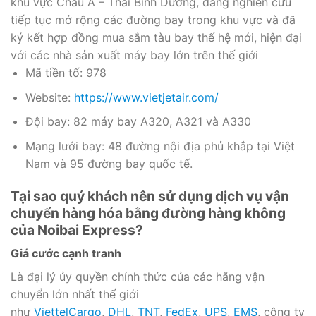
khu vực Châu Á – Thái Bình Dương, đang nghiên cứu
tiếp tục mở rộng các đường bay trong khu vực và đã
ký kết hợp đồng mua sắm tàu bay thế hệ mới, hiện đại
với các nhà sản xuất máy bay lớn trên thế giới
Mã tiền tố: 978
Website:
https://www.vietjetair.com/
Đội bay: 82 máy bay A320, A321 và A330
Mạng lưới bay: 48 đường nội địa phủ khắp tại Việt
Nam và 95 đường bay quốc tế.
Tại sao quý khách nên sử dụng dịch vụ vận
chuyển hàng hóa bằng đường hàng không
của Noibai Express?
Giá cước cạnh tranh
Là đại lý ủy quyền chính thức của các hãng vận
chuyển lớn nhất thế giới
như
ViettelCargo
,
DHL
,
TNT
,
FedEx
,
UPS
,
EMS
, công ty