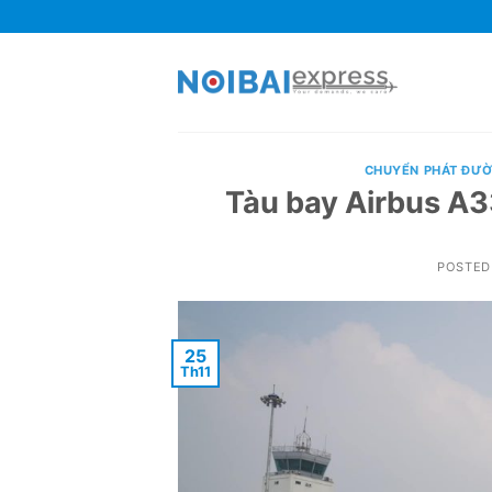
Skip
to
content
CHUYỂN PHÁT ĐƯ
Tàu bay Airbus A
POSTED
25
Th11