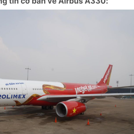
ng tin cơ bản về Airbus A330: