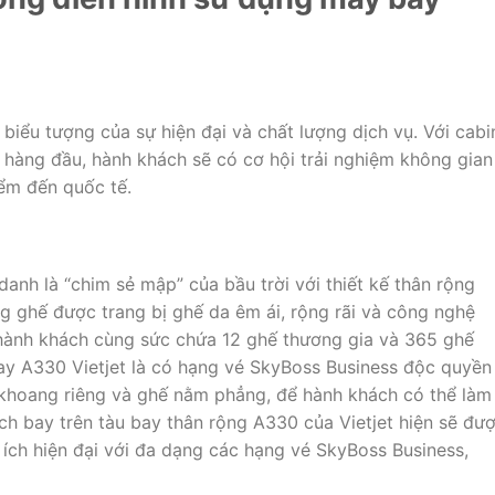
 biểu tượng của sự hiện đại và chất lượng dịch vụ. Với cabi
trí hàng đầu, hành khách sẽ có cơ hội trải nghiệm không gian
ểm đến quốc tế.
nh là “chim sẻ mập” của bầu trời với thiết kế thân rộng
g ghế được trang bị ghế da êm ái, rộng rãi và công nghệ
 hành khách cùng sức chứa 12 ghế thương gia và 365 ghế
bay A330 Vietjet là có hạng vé SkyBoss Business độc quyền
khoang riêng và ghế nằm phẳng, để hành khách có thể làm
ách bay trên tàu bay thân rộng A330 của Vietjet hiện sẽ đư
 ích hiện đại với đa dạng các hạng vé SkyBoss Business,