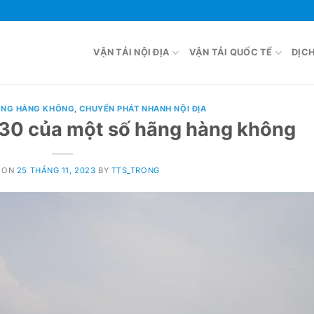
VẬN TẢI NỘI ĐỊA
VẬN TẢI QUỐC TẾ
DỊC
ỜNG HÀNG KHÔNG
,
CHUYỂN PHÁT NHANH NỘI ĐỊA
330 của một số hãng hàng không
 ON
25 THÁNG 11, 2023
BY
TTS_TRONG