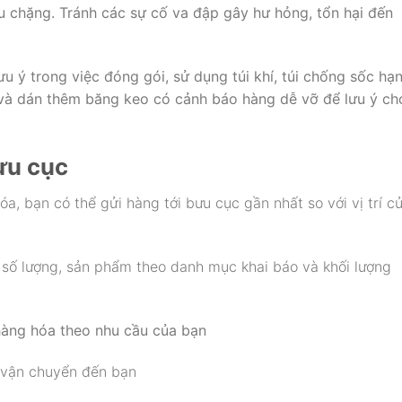
u chặng. Tránh các sự cố va đập gây hư hỏng, tổn hại đến
u ý trong việc đóng gói, sử dụng túi khí, túi chống sốc hạ
và dán thêm băng keo có cảnh báo hàng dễ vỡ để lưu ý ch
ưu cục
a, bạn có thể gửi hàng tới bưu cục gần nhất so với vị trí c
 số lượng, sản phẩm theo danh mục khai báo và khối lượng
hàng hóa theo nhu cầu của bạn
 vận chuyển đến bạn