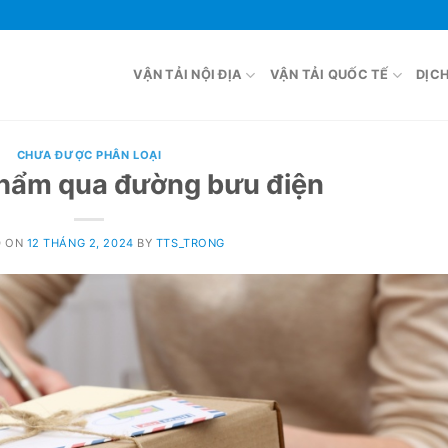
VẬN TẢI NỘI ĐỊA
VẬN TẢI QUỐC TẾ
DỊC
CHƯA ĐƯỢC PHÂN LOẠI
phẩm qua đường bưu điện
D ON
12 THÁNG 2, 2024
BY
TTS_TRONG