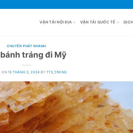
VẬN TẢI NỘI ĐỊA
VẬN TẢI QUỐC TẾ
DỊC
CHUYỂN PHÁT NHANH
 bánh tráng đi Mỹ
D ON
13 THÁNG 2, 2024
BY
TTS_TRONG