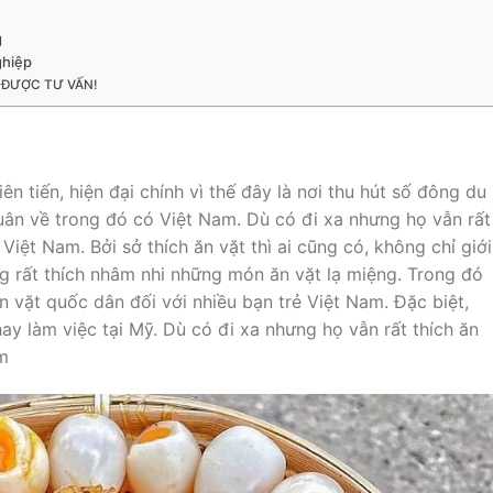
g
ghiệp
 ĐƯỢC TƯ VẤN!
ỹ
n tiến, hiện đại chính vì thế đây là nơi thu hút số đông du
quân về trong đó có Việt Nam. Dù có đi xa nhưng họ vẫn rất
iệt Nam. Bởi sở thích ăn vặt thì ai cũng có, không chỉ giới
g rất thích nhâm nhi những món ăn vặt lạ miệng. Trong đó
 vặt quốc dân đối với nhiều bạn trẻ Việt Nam. Đặc biệt,
ay làm việc tại Mỹ. Dù có đi xa nhưng họ vẫn rất thích ăn
m