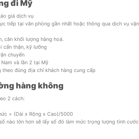
áng đi Mỹ
áo giá dịch vụ
ực tiếp tại văn phòng gần nhất hoặc thông qua dịch vụ vận
n, cân khối lượng hàng hoá.
i cẩn thận, kỹ lưỡng
vận chuyển
t Nam và lần 2 tại Mỹ
g theo đúng địa chỉ khách hàng cung cấp
ường hàng không
eo 2 cách:
hức = (Dài x Rộng x Cao)/5000
số nào lớn hơn sẽ lấy số đó làm mức trọng lượng tính cước