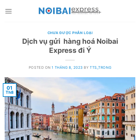
Skip
to
content
CHƯA ĐƯỢC PHÂN LOẠI
Dịch vụ gửi hàng hoá Noibai
Express đi Ý
POSTED ON
1 THÁNG 8, 2023
BY
TTS_TRONG
01
Th8