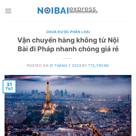
Skip
to
content
CHƯA ĐƯỢC PHÂN LOẠI
Vận chuyển hàng không từ Nội
Bài đi Pháp nhanh chóng giá rẻ
POSTED ON
31 THÁNG 7, 2023
BY
TTS_TRONG
31
Th7