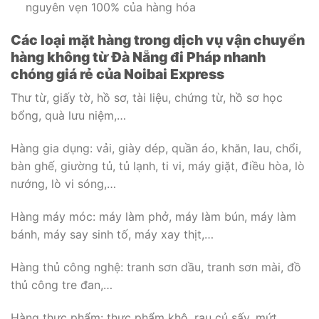
nguyên vẹn 100% của hàng hóa
Các loại mặt hàng trong dịch vụ vận chuyển
hàng không từ Đà Nẵng đi Pháp nhanh
chóng giá rẻ của Noibai Express
Thư từ, giấy tờ, hồ sơ, tài liệu, chứng từ, hồ sơ học
bổng, quà lưu niệm,…
Hàng gia dụng: vải, giày dép, quần áo, khăn, lau, chổi,
bàn ghế, giường tủ, tủ lạnh, ti vi, máy giặt, điều hòa, lò
nướng, lò vi sóng,…
Hàng máy móc: máy làm phở, máy làm bún, máy làm
bánh, máy say sinh tố, máy xay thịt,…
Hàng thủ công nghệ: tranh sơn dầu, tranh sơn mài, đồ
thủ công tre đan,…
Hàng thực phẩm: thực phẩm khô, rau củ sấy, mứt,