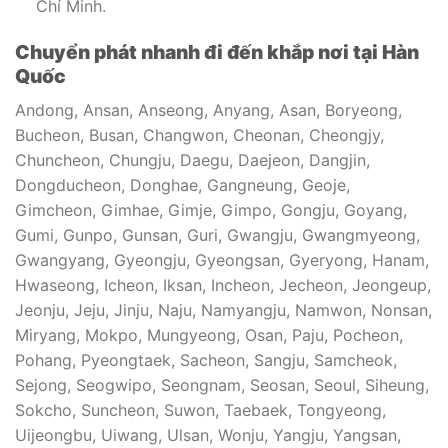
Chí Minh.
Chuyển phát nhanh đi đến khắp nơi tại Hàn
Quốc
Andong, Ansan, Anseong, Anyang, Asan, Boryeong,
Bucheon, Busan, Changwon, Cheonan, Cheongjy,
Chuncheon, Chungju, Daegu, Daejeon, Dangjin,
Dongducheon, Donghae, Gangneung, Geoje,
Gimcheon, Gimhae, Gimje, Gimpo, Gongju, Goyang,
Gumi, Gunpo, Gunsan, Guri, Gwangju, Gwangmyeong,
Gwangyang, Gyeongju, Gyeongsan, Gyeryong, Hanam,
Hwaseong, Icheon, Iksan, Incheon, Jecheon, Jeongeup,
Jeonju, Jeju, Jinju, Naju, Namyangju, Namwon, Nonsan,
Miryang, Mokpo, Mungyeong, Osan, Paju, Pocheon,
Pohang, Pyeongtaek, Sacheon, Sangju, Samcheok,
Sejong, Seogwipo, Seongnam, Seosan, Seoul, Siheung,
Sokcho, Suncheon, Suwon, Taebaek, Tongyeong,
Uijeongbu, Uiwang, Ulsan, Wonju, Yangju, Yangsan,