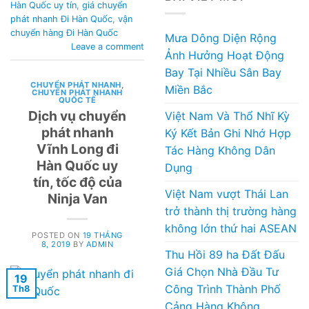
Hàn Quốc uy tín
,
giá chuyển
phát nhanh Đi Hàn Quốc
,
vận
chuyển hàng Đi Hàn Quốc
Mưa Dông Diện Rộng
Leave a comment
Ảnh Hưởng Hoạt Động
Bay Tại Nhiều Sân Bay
CHUYỂN PHÁT NHANH
,
Miền Bắc
CHUYỂN PHÁT NHANH
QUỐC TẾ
Dịch vụ chuyển
Việt Nam Và Thổ Nhĩ Kỳ
phát nhanh
Ký Kết Bản Ghi Nhớ Hợp
Vĩnh Long đi
Tác Hàng Không Dân
Hàn Quốc uy
Dụng
tín, tốc độ của
Việt Nam vượt Thái Lan
Ninja Van
trở thành thị trường hàng
không lớn thứ hai ASEAN
POSTED ON
19 THÁNG
8, 2019
BY
ADMIN
Thu Hồi 89 ha Đất Đấu
Giá Chọn Nhà Đầu Tư
19
Công Trình Thành Phố
Th8
Cảng Hàng Không