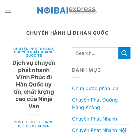
Skip
to
content
CHUYỂN HÀNH LÍ ĐI HÀN QUỐC
CHUYỂN PHÁT NHANH
,
CHUYỂN PHÁT NHANH
QUỐC TẾ
Dịch vụ chuyển
phát nhanh
DANH MỤC
Vĩnh Phúc đi
Hàn Quốc uy
Chưa được phân loại
tín, chất lượng
cao của Ninja
Chuyển Phát Đường
Van
Hàng Không
Chuyển Phát Nhanh
POSTED ON
19 THÁNG
8, 2019
BY
ADMIN
Chuyển Phát Nhanh Nội