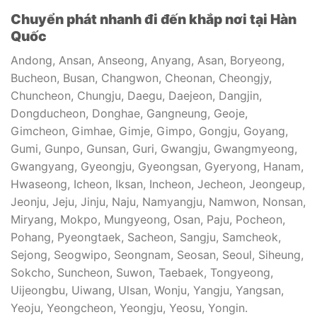
Chuyển phát nhanh đi đến khắp nơi tại Hàn
Quốc
Andong, Ansan, Anseong, Anyang, Asan, Boryeong,
Bucheon, Busan, Changwon, Cheonan, Cheongjy,
Chuncheon, Chungju, Daegu, Daejeon, Dangjin,
Dongducheon, Donghae, Gangneung, Geoje,
Gimcheon, Gimhae, Gimje, Gimpo, Gongju, Goyang,
Gumi, Gunpo, Gunsan, Guri, Gwangju, Gwangmyeong,
Gwangyang, Gyeongju, Gyeongsan, Gyeryong, Hanam,
Hwaseong, Icheon, Iksan, Incheon, Jecheon, Jeongeup,
Jeonju, Jeju, Jinju, Naju, Namyangju, Namwon, Nonsan,
Miryang, Mokpo, Mungyeong, Osan, Paju, Pocheon,
Pohang, Pyeongtaek, Sacheon, Sangju, Samcheok,
Sejong, Seogwipo, Seongnam, Seosan, Seoul, Siheung,
Sokcho, Suncheon, Suwon, Taebaek, Tongyeong,
Uijeongbu, Uiwang, Ulsan, Wonju, Yangju, Yangsan,
Yeoju, Yeongcheon, Yeongju, Yeosu, Yongin.