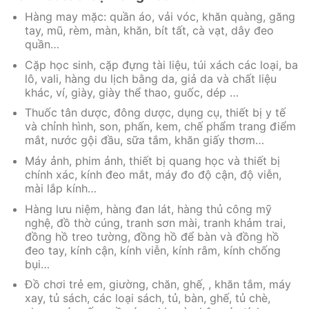
Hàng may mặc: quần áo, vải vóc, khăn quàng, găng
tay, mũ, rèm, màn, khăn, bít tất, cà vạt, dây đeo
quần…
Cặp học sinh, cặp đựng tài liệu, túi xách các loại, ba
lô, vali, hàng du lịch bằng da, giả da và chất liệu
khác, ví, giày, giày thể thao, guốc, dép …
Thuốc tân dược, đông dược, dụng cụ, thiết bị y tế
và chỉnh hình, son, phấn, kem, chế phẩm trang điểm
mắt, nước gội đầu, sữa tắm, khăn giấy thơm…
Máy ảnh, phim ảnh, thiết bị quang học và thiết bị
chính xác, kính đeo mắt, máy đo độ cận, độ viễn,
mài lắp kính…
Hàng lưu niệm, hàng đan lát, hàng thủ công mỹ
nghệ, đồ thờ cúng, tranh sơn mài, tranh khảm trai,
đồng hồ treo tường, đồng hồ để bàn và đồng hồ
đeo tay, kính cận, kính viễn, kính râm, kính chống
bụi…
Đồ chơi trẻ em, giường, chăn, ghế, , khăn tắm, máy
xay, tủ sách, các loại sách, tủ, bàn, ghế, tủ chè,