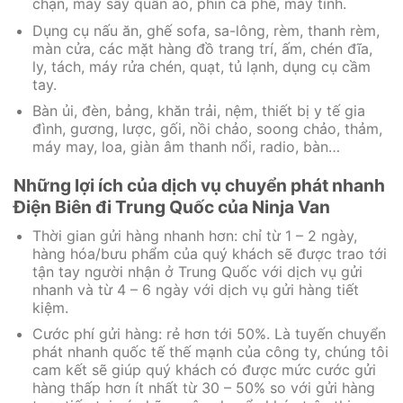
chạn, máy sấy quần áo, phin cà phê, máy tính.
Dụng cụ nấu ăn, ghế sofa, sa-lông, rèm, thanh rèm,
màn cửa, các mặt hàng đồ trang trí, ấm, chén đĩa,
ly, tách, máy rửa chén, quạt, tủ lạnh, dụng cụ cầm
tay.
Bàn ủi, đèn, bảng, khăn trải, nệm, thiết bị y tế gia
đình, gương, lược, gối, nồi chảo, soong chảo, thảm,
máy may, loa, giàn âm thanh nổi, radio, bàn…
Những lợi ích của dịch vụ chuyển phát nhanh
Điện Biên đi Trung Quốc của Ninja Van
Thời gian gửi hàng nhanh hơn: chỉ từ 1 – 2 ngày,
hàng hóa/bưu phẩm của quý khách sẽ được trao tới
tận tay người nhận ở Trung Quốc với dịch vụ gửi
nhanh và từ 4 – 6 ngày với dịch vụ gửi hàng tiết
kiệm.
Cước phí gửi hàng: rẻ hơn tới 50%. Là tuyến chuyển
phát nhanh quốc tế thế mạnh của công ty, chúng tôi
cam kết sẽ giúp quý khách có được mức cước gửi
hàng thấp hơn ít nhất từ 30 – 50% so với gửi hàng