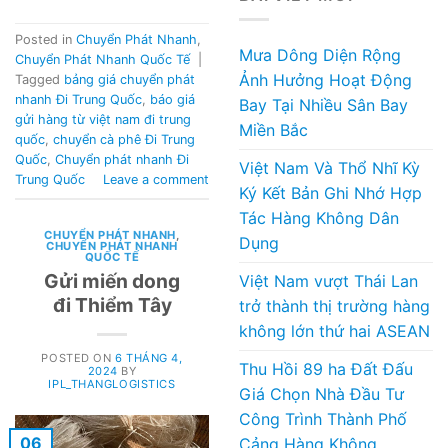
Posted in
Chuyển Phát Nhanh
,
Mưa Dông Diện Rộng
Chuyển Phát Nhanh Quốc Tế
|
Ảnh Hưởng Hoạt Động
Tagged
bảng giá chuyển phát
nhanh Đi Trung Quốc
,
báo giá
Bay Tại Nhiều Sân Bay
gửi hàng từ việt nam đi trung
Miền Bắc
quốc
,
chuyển cà phê Đi Trung
Quốc
,
Chuyển phát nhanh Đi
Việt Nam Và Thổ Nhĩ Kỳ
Trung Quốc
Leave a comment
Ký Kết Bản Ghi Nhớ Hợp
Tác Hàng Không Dân
CHUYỂN PHÁT NHANH
,
Dụng
CHUYỂN PHÁT NHANH
QUỐC TẾ
Gửi miến dong
Việt Nam vượt Thái Lan
đi Thiểm Tây
trở thành thị trường hàng
không lớn thứ hai ASEAN
POSTED ON
6 THÁNG 4,
Thu Hồi 89 ha Đất Đấu
2024
BY
IPL_THANGLOGISTICS
Giá Chọn Nhà Đầu Tư
Công Trình Thành Phố
06
Cảng Hàng Không