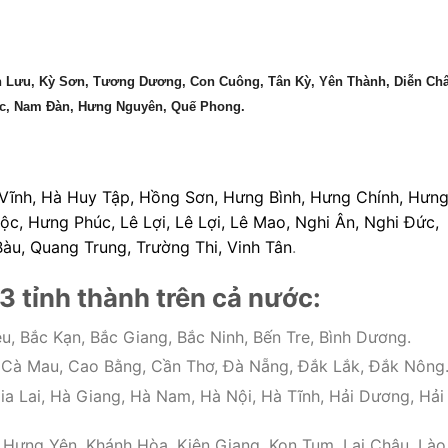
 Lưu, Kỳ Sơn, Tương Dương, Con Cuông, Tân Kỳ, Yên Thành, Diễn Ch
c, Nam Đàn, Hưng Nguyên, Quế Phong.
Vĩnh, Hà Huy Tập, Hồng Sơn, Hưng Bình, Hưng Chính, Hưn
, Hưng Phúc, Lê Lợi, Lê Lợi, Lê Mao, Nghi Ân, Nghi Đức,
Bàu, Quang Trung, Trường Thi, Vinh Tân
.
3 tỉnh thành trên cả nước:
u, Bắc Kạn, Bắc Giang, Bắc Ninh, Bến Tre, Bình Dương.
, Cà Mau, Cao Bằng, Cần Thơ, Đà Nẵng, Đắk Lắk, Đắk Nông
ia Lai, Hà Giang, Hà Nam, Hà Nội, Hà Tĩnh, Hải Dương, Hải
 Hưng Yên, Khánh Hòa, Kiên Giang, Kon Tum, Lai Châu, Lào