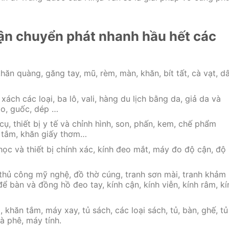
ận chuyển phát nhanh hầu hết các
ăn quàng, găng tay, mũ, rèm, màn, khăn, bít tất, cà vạt, d
 xách các loại, ba lô, vali, hàng du lịch bằng da, giả da và
hao, guốc, dép …
, thiết bị y tế và chỉnh hình, son, phấn, kem, chế phẩm
a tắm, khăn giấy thơm…
học và thiết bị chính xác, kính đeo mắt, máy đo độ cận, độ
 thủ công mỹ nghệ, đồ thờ cúng, tranh sơn mài, tranh khảm
ể bàn và đồng hồ đeo tay, kính cận, kính viễn, kính râm, kí
, khăn tắm, máy xay, tủ sách, các loại sách, tủ, bàn, ghế, tủ
à phê, máy tính.