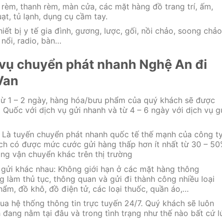
 rèm, thanh rèm, màn cửa, các mặt hàng đồ trang trí, ấm,
uạt, tủ lạnh, dụng cụ cầm tay.
hiết bị y tế gia đình, gương, lược, gối, nồi chảo, soong chảo
nổi, radio, bàn…
h vụ chuyển phát nhanh Nghệ An đi
Van
 từ 1 – 2 ngày, hàng hóa/bưu phẩm của quý khách sẽ được
g Quốc với dịch vụ gửi nhanh và từ 4 – 6 ngày với dịch vụ g
. Là tuyến chuyển phát nhanh quốc tế thế mạnh của công ty
ch có được mức cước gửi hàng thấp hơn ít nhất từ 30 – 5
hãng vận chuyển khác trên thị trường
 gửi khác nhau: Không giới hạn ở các mặt hàng thông
 làm thủ tục, thông quan và gửi đi thành công nhiều loại
hẩm, đồ khô, đồ điện tử, các loại thuốc, quần áo,…
ua hệ thống thông tin trực tuyến 24/7. Quý khách sẽ luôn
đang nằm tại đâu và trong tình trạng như thế nào bất cứ l