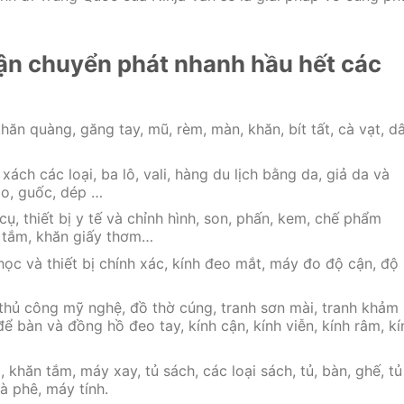
ận chuyển phát nhanh hầu hết các
ăn quàng, găng tay, mũ, rèm, màn, khăn, bít tất, cà vạt, d
 xách các loại, ba lô, vali, hàng du lịch bằng da, giả da và
hao, guốc, dép …
, thiết bị y tế và chỉnh hình, son, phấn, kem, chế phẩm
a tắm, khăn giấy thơm…
học và thiết bị chính xác, kính đeo mắt, máy đo độ cận, độ
 thủ công mỹ nghệ, đồ thờ cúng, tranh sơn mài, tranh khảm
ể bàn và đồng hồ đeo tay, kính cận, kính viễn, kính râm, kí
, khăn tắm, máy xay, tủ sách, các loại sách, tủ, bàn, ghế, tủ
à phê, máy tính.