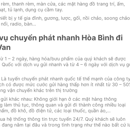
 rèm, thanh rèm, màn cửa, các mặt hàng đồ trang trí, ấm,
uạt, tủ lạnh, dụng cụ cầm tay.
hiết bị y tế gia đình, gương, lược, gối, nồi chảo, soong chảo
nổi, radio, bàn…
 vụ chuyển phát nhanh Hòa Bình đi
Van
 từ 1 – 2 ngày, hàng hóa/bưu phẩm của quý khách sẽ được
g Quốc với dịch vụ gửi nhanh và từ 4 – 6 ngày với dịch vụ g
. Là tuyến chuyển phát nhanh quốc tế thế mạnh của công ty
ch có được mức cước gửi hàng thấp hơn ít nhất từ 30 – 5
hãng vận chuyển khác trên thị trường
 gửi khác nhau: Không giới hạn ở các mặt hàng thông
 làm thủ tục, thông quan và gửi đi thành công nhiều loại
hẩm, đồ khô, đồ điện tử, các loại thuốc, quần áo,…
ua hệ thống thông tin trực tuyến 24/7. Quý khách sẽ luôn
đang nằm tại đâu và trong tình trạng như thế nào bất cứ l