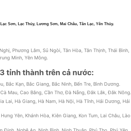
 Lạc Sơn, Lạc Thủy, Lương Sơn, Mai Châu, Tân Lạc, Yên Thủy.
ghị, Phương Lâm, Sủ Ngòi, Tân Hòa, Tân Thịnh, Thái Bình,
Trung Minh, Yên Mông.
3 tỉnh thành trên cả nước:
u, Bắc Kạn, Bắc Giang, Bắc Ninh, Bến Tre, Bình Dương.
, Cà Mau, Cao Bằng, Cần Thơ, Đà Nẵng, Đắk Lắk, Đắk Nông
ia Lai, Hà Giang, Hà Nam, Hà Nội, Hà Tĩnh, Hải Dương, Hải
 Hưng Yên, Khánh Hòa, Kiên Giang, Kon Tum, Lai Châu, Lào
Định, Nghệ An, Ninh Bình, Ninh Thuận, Phú Thọ, Phú Yên,