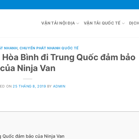
VẬN TẢI NỘI ĐỊA
VẬN TẢI QUỐC TẾ
DỊC
ÁT NHANH
,
CHUYỂN PHÁT NHANH QUỐC TẾ
 Hòa Bình đi Trung Quốc đảm bảo
của Ninja Van
TED ON
25 THÁNG 8, 2019
BY
ADMIN
g Quốc đảm bảo của Ninja Van