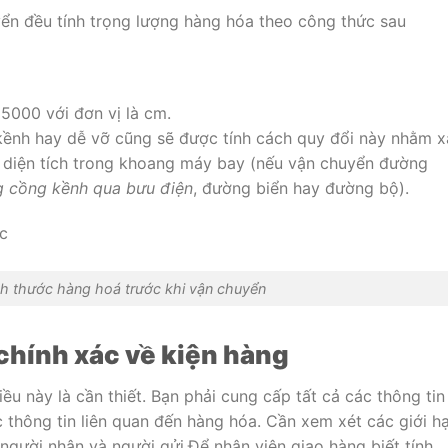
yển đều tính trọng lượng hàng hóa theo công thức sau
 5000 với đơn vị là cm.
kềnh hay dễ vỡ cũng sẽ được tính cách quy đổi này nhằm x
 diện tích trong khoang máy bay (nếu vận chuyển đường
g cồng kềnh qua bưu điện
, đường biển hay đường bộ).
ch thước hàng hoá trước khi vận chuyển
 chính xác về kiện hàng
iều này là cần thiết. Bạn phải cung cấp tất cả các thông tin
c thông tin liên quan đến hàng hóa. Cần xem xét các giới h
a người nhận và người gửi.Để nhân viên giao hàng biết tính