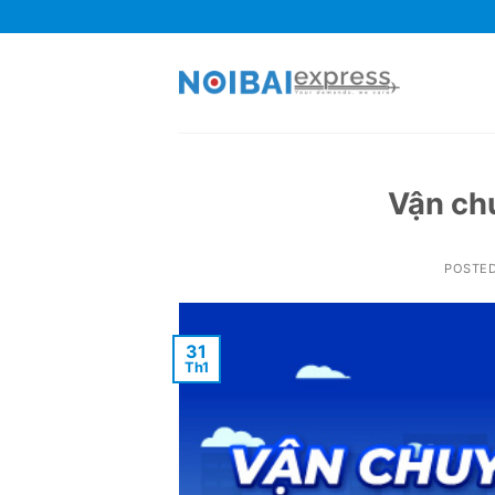
Skip
to
content
Vận ch
POSTE
31
Th1