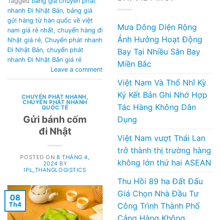
Tagged
bảng giá chuyển phát
nhanh Đi Nhật Bản
,
bảng giá
gửi hàng từ hàn quốc về việt
Mưa Dông Diện Rộng
nam giá rẻ nhất
,
chuyển hàng đi
Ảnh Hưởng Hoạt Động
Nhật giá rẻ
,
Chuyển phát nhanh
Đi Nhật Bản
,
chuyển phát
Bay Tại Nhiều Sân Bay
nhanh Đi Nhật Bản giá rẻ
Miền Bắc
Leave a comment
Việt Nam Và Thổ Nhĩ Kỳ
Ký Kết Bản Ghi Nhớ Hợp
CHUYỂN PHÁT NHANH
,
CHUYỂN PHÁT NHANH
Tác Hàng Không Dân
QUỐC TẾ
Gửi bánh cốm
Dụng
đi Nhật
Việt Nam vượt Thái Lan
trở thành thị trường hàng
POSTED ON
8 THÁNG 4,
không lớn thứ hai ASEAN
2024
BY
IPL_THANGLOGISTICS
Thu Hồi 89 ha Đất Đấu
Giá Chọn Nhà Đầu Tư
08
Th4
Công Trình Thành Phố
Cảng Hàng Không