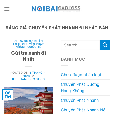
Skip
to
content
BẢNG GIÁ CHUYỂN PHÁT NHANH ĐI NHẬT BẢN
CHƯA ĐƯỢC PHÂN
LOẠI
,
CHUYỂN PHÁT
NHANH QUỐC TẾ
Gửi trà xanh đi
Nhật
DANH MỤC
POSTED ON
8 THÁNG 4,
Chưa được phân loại
2024
BY
IPL_THANGLOGISTICS
Chuyển Phát Đường
Hàng Không
08
Th4
Chuyển Phát Nhanh
Chuyển Phát Nhanh Nội