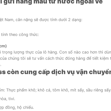
i gửi hàng mẫu từ nước ngoài về
ệt Nam, cân nặng sẽ được tính dưới 2 dạng:
 tính theo công thức:
 cm)
i trọng lượng thực của lô hàng. Con số nào cao hơn thì dù
 của chúng tôi sẽ tư vấn cách thức đóng hàng để tiết kiệm 
.
ess còn cung cấp dịch vụ vận chuyể
: Thực phẩm khô; khô cá, tôm khô, mít sấy, sầu riêng sấy
òa, tivi.
hợp đồng, hộ chiếu.