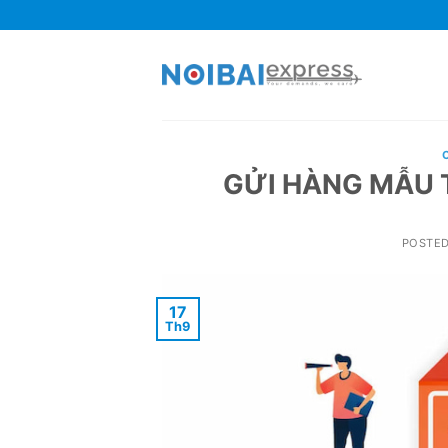
Skip
to
content
GỬI HÀNG MẪU 
POSTE
17
Th9