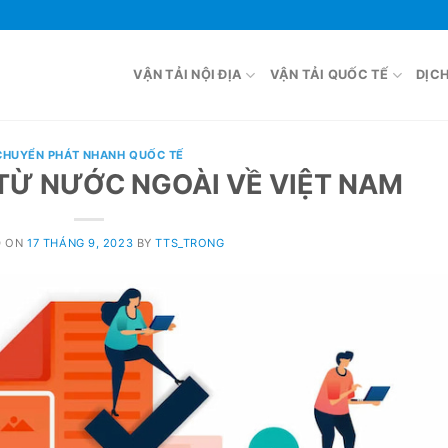
VẬN TẢI NỘI ĐỊA
VẬN TẢI QUỐC TẾ
DỊC
CHUYỂN PHÁT NHANH QUỐC TẾ
TỪ NƯỚC NGOÀI VỀ VIỆT NAM
D ON
17 THÁNG 9, 2023
BY
TTS_TRONG