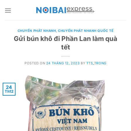
Skip
to
content
CHUYỂN PHÁT NHANH
,
CHUYỂN PHÁT NHANH QUỐC TẾ
Gửi bún khô đi Phần Lan làm quà
tết
POSTED ON
24 THÁNG 12, 2023
BY
TTS_TRONG
24
Th12