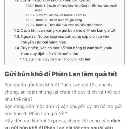
Quy trình gửi bún khô đi Phần Lan giá tốt
Bước 1: Chuẩn bị hàng hóa và thông tin liên lạc của người
nhận
Bước 2: Liên hệ với Noibai Express
Bước 3: Thanh toán và gửi hàng
Bước 4: Theo dõi quá trình chuyển phát nhanh
Cách tính cân nặng khi gửi bún khô đi Phần Lan giá tốt
Ngoài ra, Noibai Express còn cung cấp dịch vụ vận
chuyển các loại hàng hóa:
Tuy nhiên, vẫn có một số mặt hàng bị cấm xuất khẩu
theo quy định của Nhà nước như:
Liên hệ ngay để thêm thông tin chi tiết
Gửi bún khô đi Phần Lan làm quà tết
Bạn muốn gửi bún khô đi Phần Lan giá tốt, nhanh
chóng, an toàn nhưng lại chưa rõ quy định và thủ tục
như thế nào?
Bạn đang cần một đơn vị vận chuyển uy tín hỗ trợ gửi
bún khô đi Phần Lan giá tốt?
Hãy đến với Noibai Express, chúng tôi cung cấp
dịch
vụ gửi bún khô đi Phần Lan giá tốt cho người yêu,