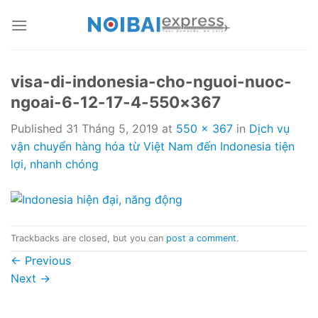
Skip
to
content
visa-di-indonesia-cho-nguoi-nuoc-
ngoai-6-12-17-4-550×367
Published
31 Tháng 5, 2019
at
550 × 367
in
Dịch vụ
vận chuyển hàng hóa từ Việt Nam đến Indonesia tiện
lợi, nhanh chóng
Trackbacks are closed, but you can
post a comment
.
←
Previous
Next
→