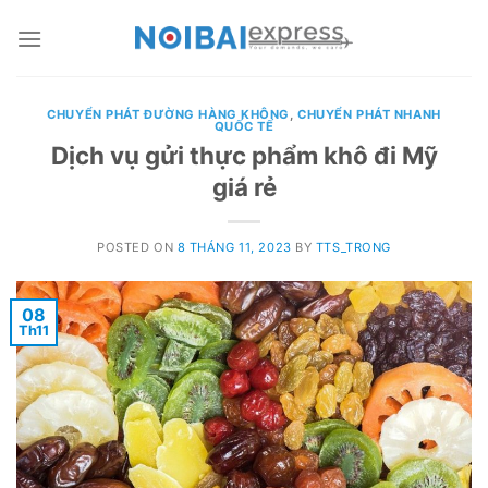
Skip
to
content
CHUYỂN PHÁT ĐƯỜNG HÀNG KHÔNG
,
CHUYỂN PHÁT NHANH
QUỐC TẾ
Dịch vụ gửi thực phẩm khô đi Mỹ
giá rẻ
POSTED ON
8 THÁNG 11, 2023
BY
TTS_TRONG
08
Th11