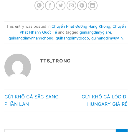
This entry was posted in
Chuyển Phát Đường Hàng Không
,
Chuyển
Phát Nhanh Quốc Tế
and tagged
guihangdimygiare
,
guihangdimynhanhchong
,
guihangdimytocdo
,
guihangdimyuytin
.
TTS_TRONG
GỬI KHÔ CÁ SẶC SANG
GỬI KHÔ CÁ LÓC ĐI
PHẦN LAN
HUNGARY GIÁ RẺ