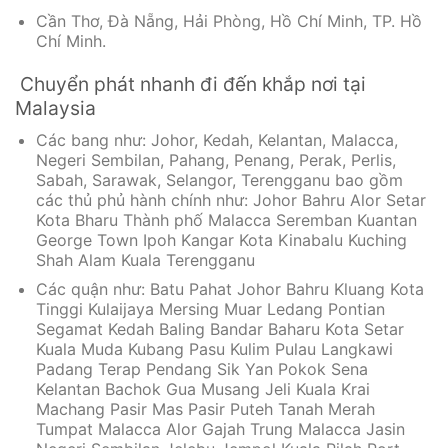
Cần Thơ, Đà Nẵng, Hải Phòng, Hồ Chí Minh, TP. Hồ
Chí Minh.
Chuyển phát nhanh đi đến khắp nơi tại
Malaysia
Các bang như: Johor, Kedah, Kelantan, Malacca,
Negeri Sembilan, Pahang, Penang, Perak, Perlis,
Sabah, Sarawak, Selangor, Terengganu bao gồm
các thủ phủ hành chính như: Johor Bahru Alor Setar
Kota Bharu Thành phố Malacca Seremban Kuantan
George Town Ipoh Kangar Kota Kinabalu Kuching
Shah Alam Kuala Terengganu
Các quận như: Batu Pahat Johor Bahru Kluang Kota
Tinggi Kulaijaya Mersing Muar Ledang Pontian
Segamat Kedah Baling Bandar Baharu Kota Setar
Kuala Muda Kubang Pasu Kulim Pulau Langkawi
Padang Terap Pendang Sik Yan Pokok Sena
Kelantan Bachok Gua Musang Jeli Kuala Krai
Machang Pasir Mas Pasir Puteh Tanah Merah
Tumpat Malacca Alor Gajah Trung Malacca Jasin