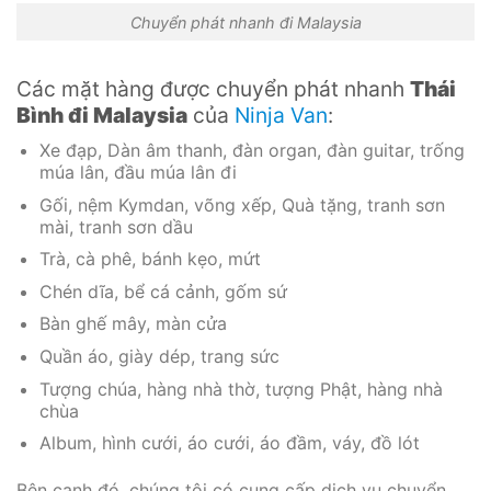
Chuyển phát nhanh đi Malaysia
Các mặt hàng được chuyển phát nhanh
Thái
Bình đi Malaysia
của
Ninja Van
:
Xe đạp, Dàn âm thanh, đàn organ, đàn guitar, trống
múa lân, đầu múa lân đi
Gối, nệm Kymdan, võng xếp, Quà tặng, tranh sơn
mài, tranh sơn dầu
Trà, cà phê, bánh kẹo, mứt
Chén dĩa, bể cá cảnh, gốm sứ
Bàn ghế mây, màn cửa
Quần áo, giày dép, trang sức
Tượng chúa, hàng nhà thờ, tượng Phật, hàng nhà
chùa
Album, hình cưới, áo cưới, áo đầm, váy, đồ lót
Bên cạnh đó, chúng tôi có cung cấp dịch vụ chuyển