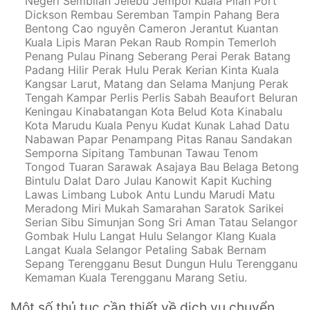
Negeri Sembilan Jelebu Jempol Kuala Pilah Port
Dickson Rembau Seremban Tampin Pahang Bera
Bentong Cao nguyên Cameron Jerantut Kuantan
Kuala Lipis Maran Pekan Raub Rompin Temerloh
Penang Pulau Pinang Seberang Perai Perak Batang
Padang Hilir Perak Hulu Perak Kerian Kinta Kuala
Kangsar Larut, Matang dan Selama Manjung Perak
Tengah Kampar Perlis Perlis Sabah Beaufort Beluran
Keningau Kinabatangan Kota Belud Kota Kinabalu
Kota Marudu Kuala Penyu Kudat Kunak Lahad Datu
Nabawan Papar Penampang Pitas Ranau Sandakan
Semporna Sipitang Tambunan Tawau Tenom
Tongod Tuaran Sarawak Asajaya Bau Belaga Betong
Bintulu Dalat Daro Julau Kanowit Kapit Kuching
Lawas Limbang Lubok Antu Lundu Marudi Matu
Meradong Miri Mukah Samarahan Saratok Sarikei
Serian Sibu Simunjan Song Sri Aman Tatau Selangor
Gombak Hulu Langat Hulu Selangor Klang Kuala
Langat Kuala Selangor Petaling Sabak Bernam
Sepang Terengganu Besut Dungun Hulu Terengganu
Kemaman Kuala Terengganu Marang Setiu.
Một số thủ tục cần thiết về dịch vụ chuyển