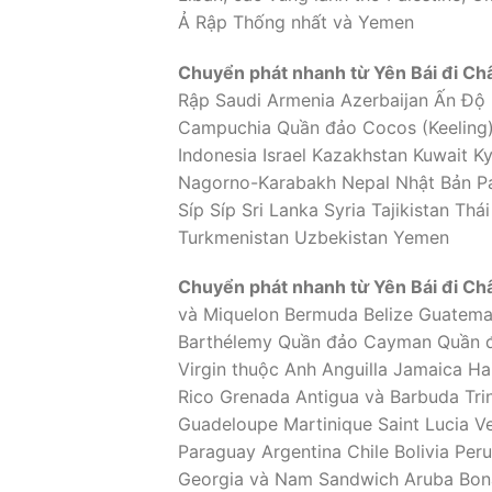
Ả Rập Thống nhất và Yemen
Chuyển phát nhanh từ Yên Bái đi Ch
Rập Saudi Armenia Azerbaijan Ấn Độ
Campuchia Quần đảo Cocos (Keeling)
Indonesia Israel Kazakhstan Kuwait
Nagorno-Karabakh Nepal Nhật Bản Pak
Síp Síp Sri Lanka Syria Tajikistan T
Turkmenistan Uzbekistan Yemen
Chuyển phát nhanh từ Yên Bái đi Ch
và Miquelon Bermuda Belize Guatema
Barthélemy Quần đảo Cayman Quần đ
Virgin thuộc Anh Anguilla Jamaica Ha
Rico Grenada Antigua và Barbuda Tri
Guadeloupe Martinique Saint Lucia V
Paraguay Argentina Chile Bolivia P
Georgia và Nam Sandwich Aruba Bona