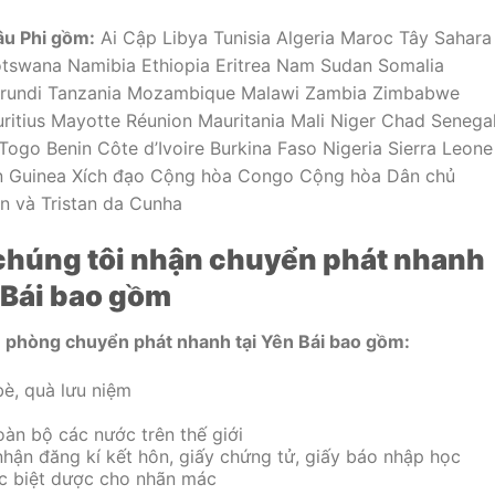
âu Phi gồm:
Ai Cập Libya Tunisia Algeria Maroc Tây Sahara
tswana Namibia Ethiopia Eritrea Nam Sudan Somalia
rundi Tanzania Mozambique Malawi Zambia Zimbabwe
itius Mayotte Réunion Mauritania Mali Niger Chad Senega
ogo Benin Côte d’Ivoire Burkina Faso Nigeria Sierra Leone
 Guinea Xích đạo Cộng hòa Congo Cộng hòa Dân chủ
n và Tristan da Cunha
 chúng tôi nhận chuyển phát nhanh
n Bái bao gồm
văn phòng chuyển phát nhanh tại Yên Bái bao gồm:
bè, quà lưu niệm
oàn bộ các nước trên thế giới
c nhận đăng kí kết hôn, giấy chứng tử, giấy báo nhập học
ốc biệt dược cho nhãn mác