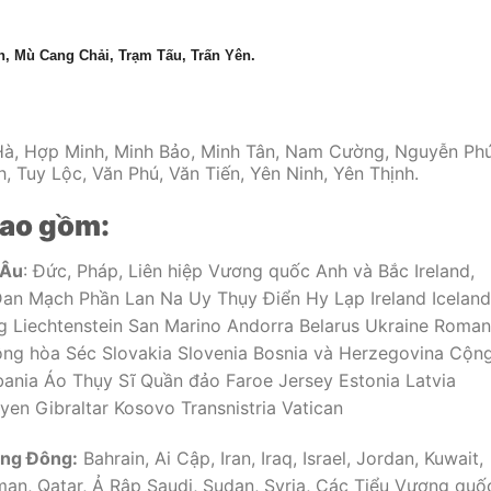
n, Mù Cang Chải, Trạm Tấu, Trấn Yên.
Hà, Hợp Minh, Minh Bảo, Minh Tân, Nam Cường, Nguyễn Phú
, Tuy Lộc, Văn Phú, Văn Tiến, Yên Ninh, Yên Thịnh.
bao gồm:
 Âu
: Đức, Pháp, Liên hiệp Vương quốc Anh và Bắc Ireland,
 Đan Mạch Phần Lan Na Uy Thụy Điển Hy Lạp Ireland Iceland
iechtenstein San Marino Andorra Belarus Ukraine Roman
ộng hòa Séc Slovakia Slovenia Bosnia và Herzegovina Cộn
nia Áo Thụy Sĩ Quần đảo Faroe Jersey Estonia Latvia
yen Gibraltar Kosovo Transnistria Vatican
ung Đông:
Bahrain, Ai Cập, Iran, Iraq, Israel, Jordan, Kuwait,
Oman, Qatar, Ả Rập Saudi, Sudan, Syria, Các Tiểu Vương quố