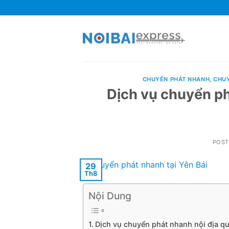
Skip
to
content
CHUYỂN PHÁT NHANH
,
CHUY
Dịch vụ chuyển ph
POS
29
Th8
Nội Dung
Dịch vụ chuyển phát nhanh nội địa qu