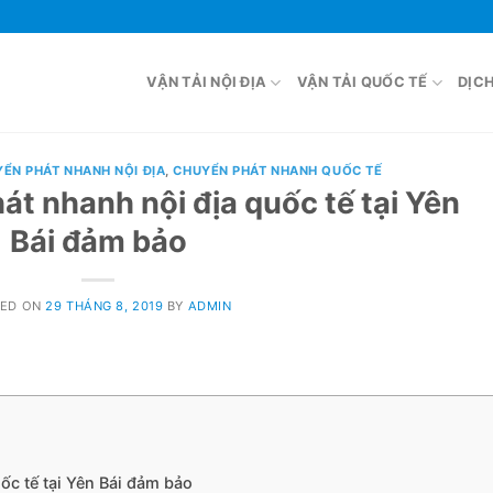
VẬN TẢI NỘI ĐỊA
VẬN TẢI QUỐC TẾ
DỊC
ỂN PHÁT NHANH NỘI ĐỊA
,
CHUYỂN PHÁT NHANH QUỐC TẾ
át nhanh nội địa quốc tế tại Yên
Bái đảm bảo
TED ON
29 THÁNG 8, 2019
BY
ADMIN
ốc tế tại Yên Bái đảm bảo