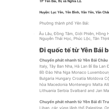
TP Yên Bái, thị xã Nghĩa Lộ.
Huyện: Lục Yên, Yên Bình, Văn Yên, Văn Chấ
Phường thành phố Yên Bái:
Âu Lâu, Đồng Tâm, Giới Phiên, Hồng 
·
Nguyễn Thái Học, Phúc Lộc, Tân Thịnh
Đi quốc tế từ Yên Bái 
Chuyển phát nhanh từ Yên Bái Châu
Italy, Tây Ban Nha, Hà Lan Bỉ Ba Lan
Bồ Đào Nha Nga Monaco Luxembourg L
Bulgaria Hungary Croatia Moldova C
hòa Macedonia Montenegro Malta Alba
Lithuania Serbia Svalbard and Jan Ma
Chuyển phát nhanh từ Yên Bái đi Tr
Liban, các vùng lãnh thổ Palestine, 