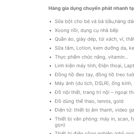
Hàng gia dụng chuyển phát nhanh tạ
Sữa bột cho bé và bà bầu,hàng dá
Xoong nồi, dụng cụ nhà bếp
Quần áo, giày dép, túi xách, ví, thắ
Sữa tắm, Lotion, kem dưỡng da, k
Thực phẩm chức năng, vitamin…
Linh kiện máy tính, Điện thoại, La
Đồng hồ đeo tay, đồng hồ treo tư
Máy ảnh (du lịch, DSLR), ống kính,
Đồ nội thất, trang trí nội – ngoại t
Đồ dùng thể thao, tennis, gold
Điện tử: thiết bị âm thanh, video g
Thiết bị văn phòng: máy in, scan, 
gọn)
Thiết bị điện công nghiệp (nhỏ gọn