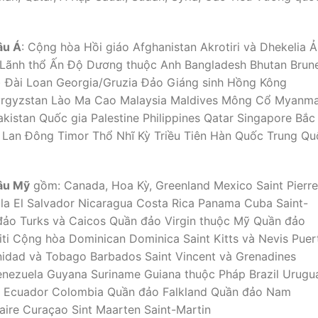
âu Á
: Cộng hòa Hồi giáo Afghanistan Akrotiri và Dhekelia Ả
 Lãnh thổ Ấn Độ Dương thuộc Anh Bangladesh Bhutan Brune
 Đài Loan Georgia/Gruzia Đảo Giáng sinh Hồng Kông
 Kyrgyzstan Lào Ma Cao Malaysia Maldives Mông Cổ Myanm
istan Quốc gia Palestine Philippines Qatar Singapore Bắc
hái Lan Đông Timor Thổ Nhĩ Kỳ Triều Tiên Hàn Quốc Trung Q
âu Mỹ
gồm: Canada, Hoa Kỳ, Greenland Mexico Saint Pierre
la El Salvador Nicaragua Costa Rica Panama Cuba Saint-
ảo Turks và Caicos Quần đảo Virgin thuộc Mỹ Quần đảo
iti Cộng hòa Dominican Dominica Saint Kitts và Nevis Puer
nidad và Tobago Barbados Saint Vincent và Grenadines
enezuela Guyana Suriname Guiana thuộc Pháp Brazil Urugu
eru Ecuador Colombia Quần đảo Falkland Quần đảo Nam
ire Curaçao Sint Maarten Saint-Martin