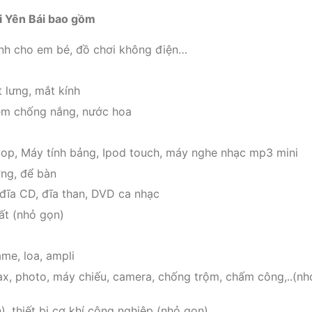
i Yên Bái bao gồm
nh cho em bé, đồ chơi không điện…
t lưng, mắt kính
em chống nắng, nước hoa
ptop, Máy tính bảng, Ipod touch, máy nghe nhạc mp3 mini
ờng, để bàn
 đĩa CD, đĩa than, DVD ca nhạc
hất (nhỏ gọn)
ame, loa, ampli
fax, photo, máy chiếu, camera, chống trộm, chấm công,..(nh
), thiết bị cơ khí công nghiệp (nhỏ gọn)