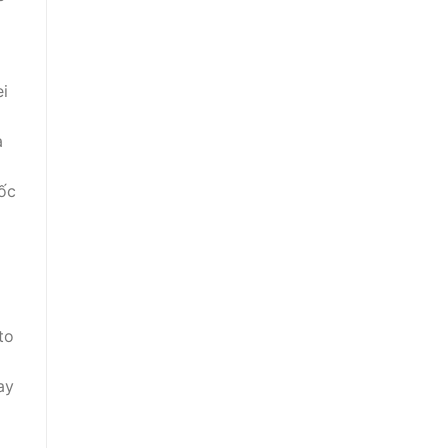
i
a
uốc
to
ay