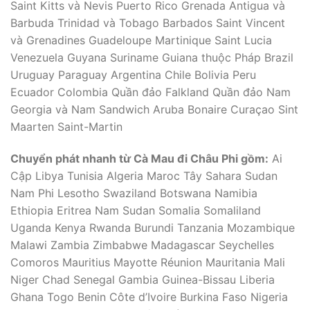
Saint Kitts và Nevis Puerto Rico Grenada Antigua và
Barbuda Trinidad và Tobago Barbados Saint Vincent
và Grenadines Guadeloupe Martinique Saint Lucia
Venezuela Guyana Suriname Guiana thuộc Pháp Brazil
Uruguay Paraguay Argentina Chile Bolivia Peru
Ecuador Colombia Quần đảo Falkland Quần đảo Nam
Georgia và Nam Sandwich Aruba Bonaire Curaçao Sint
Maarten Saint-Martin
Chuyển phát nhanh từ Cà Mau đi Châu Phi gồm:
Ai
Cập Libya Tunisia Algeria Maroc Tây Sahara Sudan
Nam Phi Lesotho Swaziland Botswana Namibia
Ethiopia Eritrea Nam Sudan Somalia Somaliland
Uganda Kenya Rwanda Burundi Tanzania Mozambique
Malawi Zambia Zimbabwe Madagascar Seychelles
Comoros Mauritius Mayotte Réunion Mauritania Mali
Niger Chad Senegal Gambia Guinea-Bissau Liberia
Ghana Togo Benin Côte d’Ivoire Burkina Faso Nigeria