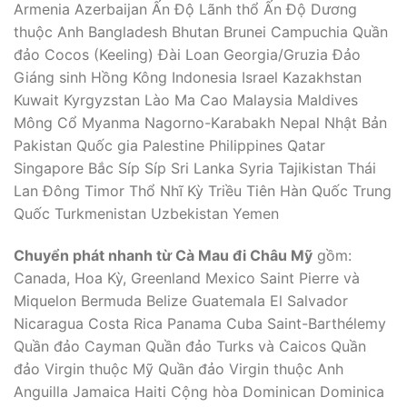
Armenia Azerbaijan Ấn Độ Lãnh thổ Ấn Độ Dương
thuộc Anh Bangladesh Bhutan Brunei Campuchia Quần
đảo Cocos (Keeling) Đài Loan Georgia/Gruzia Đảo
Giáng sinh Hồng Kông Indonesia Israel Kazakhstan
Kuwait Kyrgyzstan Lào Ma Cao Malaysia Maldives
Mông Cổ Myanma Nagorno-Karabakh Nepal Nhật Bản
Pakistan Quốc gia Palestine Philippines Qatar
Singapore Bắc Síp Síp Sri Lanka Syria Tajikistan Thái
Lan Đông Timor Thổ Nhĩ Kỳ Triều Tiên Hàn Quốc Trung
Quốc Turkmenistan Uzbekistan Yemen
Chuyển phát nhanh từ Cà Mau đi Châu Mỹ
gồm:
Canada, Hoa Kỳ, Greenland Mexico Saint Pierre và
Miquelon Bermuda Belize Guatemala El Salvador
Nicaragua Costa Rica Panama Cuba Saint-Barthélemy
Quần đảo Cayman Quần đảo Turks và Caicos Quần
đảo Virgin thuộc Mỹ Quần đảo Virgin thuộc Anh
Anguilla Jamaica Haiti Cộng hòa Dominican Dominica