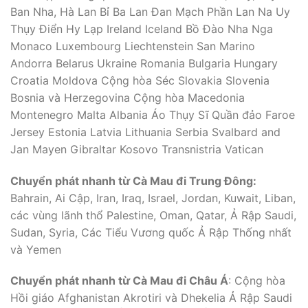
Ban Nha, Hà Lan Bỉ Ba Lan Đan Mạch Phần Lan Na Uy
Thụy Điển Hy Lạp Ireland Iceland Bồ Đào Nha Nga
Monaco Luxembourg Liechtenstein San Marino
Andorra Belarus Ukraine Romania Bulgaria Hungary
Croatia Moldova Cộng hòa Séc Slovakia Slovenia
Bosnia và Herzegovina Cộng hòa Macedonia
Montenegro Malta Albania Áo Thụy Sĩ Quần đảo Faroe
Jersey Estonia Latvia Lithuania Serbia Svalbard and
Jan Mayen Gibraltar Kosovo Transnistria Vatican
Chuyển phát nhanh từ Cà Mau đi Trung Đông:
Bahrain, Ai Cập, Iran, Iraq, Israel, Jordan, Kuwait, Liban,
các vùng lãnh thổ Palestine, Oman, Qatar, Ả Rập Saudi,
Sudan, Syria, Các Tiểu Vương quốc Ả Rập Thống nhất
và Yemen
Chuyển phát nhanh từ Cà Mau đi Châu Á
: Cộng hòa
Hồi giáo Afghanistan Akrotiri và Dhekelia Ả Rập Saudi