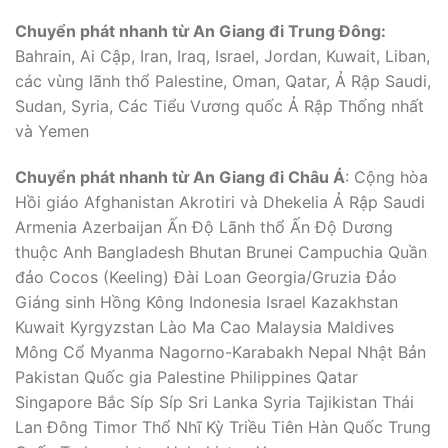
Chuyển phát nhanh từ An Giang đi Trung Đông:
Bahrain, Ai Cập, Iran, Iraq, Israel, Jordan, Kuwait, Liban,
các vùng lãnh thổ Palestine, Oman, Qatar, Ả Rập Saudi,
Sudan, Syria, Các Tiểu Vương quốc Ả Rập Thống nhất
và Yemen
Chuyển phát nhanh từ An Giang đi Châu Á
: Cộng hòa
Hồi giáo Afghanistan Akrotiri và Dhekelia Ả Rập Saudi
Armenia Azerbaijan Ấn Độ Lãnh thổ Ấn Độ Dương
thuộc Anh Bangladesh Bhutan Brunei Campuchia Quần
đảo Cocos (Keeling) Đài Loan Georgia/Gruzia Đảo
Giáng sinh Hồng Kông Indonesia Israel Kazakhstan
Kuwait Kyrgyzstan Lào Ma Cao Malaysia Maldives
Mông Cổ Myanma Nagorno-Karabakh Nepal Nhật Bản
Pakistan Quốc gia Palestine Philippines Qatar
Singapore Bắc Síp Síp Sri Lanka Syria Tajikistan Thái
Lan Đông Timor Thổ Nhĩ Kỳ Triều Tiên Hàn Quốc Trung