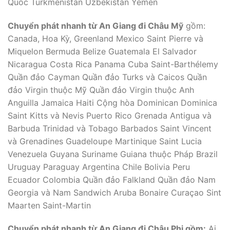
Quốc Turkmenistan Uzbekistan Yemen
Chuyển phát nhanh từ An Giang đi Châu Mỹ
gồm:
Canada, Hoa Kỳ, Greenland Mexico Saint Pierre và
Miquelon Bermuda Belize Guatemala El Salvador
Nicaragua Costa Rica Panama Cuba Saint-Barthélemy
Quần đảo Cayman Quần đảo Turks và Caicos Quần
đảo Virgin thuộc Mỹ Quần đảo Virgin thuộc Anh
Anguilla Jamaica Haiti Cộng hòa Dominican Dominica
Saint Kitts và Nevis Puerto Rico Grenada Antigua và
Barbuda Trinidad và Tobago Barbados Saint Vincent
và Grenadines Guadeloupe Martinique Saint Lucia
Venezuela Guyana Suriname Guiana thuộc Pháp Brazil
Uruguay Paraguay Argentina Chile Bolivia Peru
Ecuador Colombia Quần đảo Falkland Quần đảo Nam
Georgia và Nam Sandwich Aruba Bonaire Curaçao Sint
Maarten Saint-Martin
Chuyển phát nhanh từ An Giang đi Châu Phi gồm:
Ai