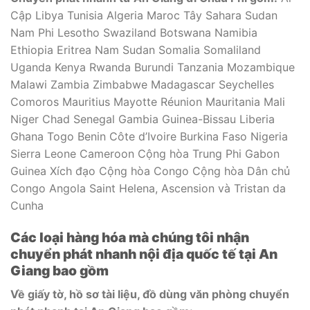
Cập Libya Tunisia Algeria Maroc Tây Sahara Sudan
Nam Phi Lesotho Swaziland Botswana Namibia
Ethiopia Eritrea Nam Sudan Somalia Somaliland
Uganda Kenya Rwanda Burundi Tanzania Mozambique
Malawi Zambia Zimbabwe Madagascar Seychelles
Comoros Mauritius Mayotte Réunion Mauritania Mali
Niger Chad Senegal Gambia Guinea-Bissau Liberia
Ghana Togo Benin Côte d’Ivoire Burkina Faso Nigeria
Sierra Leone Cameroon Cộng hòa Trung Phi Gabon
Guinea Xích đạo Cộng hòa Congo Cộng hòa Dân chủ
Congo Angola Saint Helena, Ascension và Tristan da
Cunha
Các loại hàng hóa mà chúng tôi nhận
chuyển phát nhanh nội địa quốc tế tại An
Giang bao gồm
Về giấy tờ, hồ sơ tài liệu, đồ dùng văn phòng chuyển