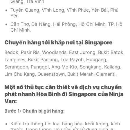
Giang, Trà Vinh
Tuyên Quang, Vĩnh Long, Vĩnh Phúc, Yên Bái, Phú
Yên
Cần Thơ, Đà Nẵng, Hải Phòng, Hồ Chí Minh, TP. Hồ
Chí Minh.
Chuyển hàng tới khắp nơi tại Singapore
Bedok, Pasir Ris, Woodlands, East Jurong, Bukit Batok,
Tampines, Bukit Panjang, Toa Payoh, Hougang,
Serangoon, Punggol, Ang Mo Kio, Sengkang, Kallang,
Lim Chu Kang, Queenstown, Bukit Merah, Clementi.
Một số thủ tục cần thiết về dịch vụ chuyển
phát nhanh Hòa Bình đi Singapore của Ninja
Van:
Bước 1: Chuẩn bị gửi hàng:
Kiểm tra thông tin: loại hàng hóa, khối lượng, kích
thước, trọng lượng, yêu cầu về sử dụng dịch vụ