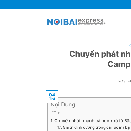
Skip
to
content
Chuyển phát nha
Campu
POSTE
04
Th1
Nội Dung
Chuyển phát nhanh cá nục khô từ Bắ
Giá trị dinh dưỡng trong cá nục mà bạ