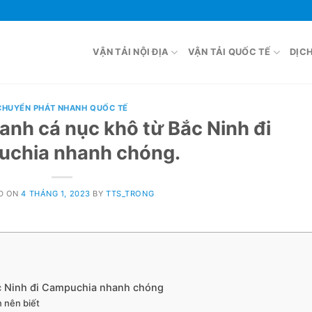
VẬN TẢI NỘI ĐỊA
VẬN TẢI QUỐC TẾ
DỊC
CHUYỂN PHÁT NHANH QUỐC TẾ
nh cá nục khô từ Bắc Ninh đi
chia nhanh chóng.
D ON
4 THÁNG 1, 2023
BY
TTS_TRONG
c Ninh đi Campuchia nhanh chóng
n nên biết