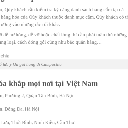
ào, Qúy khách cần kiểm tra kỹ càng danh sách hàng cấm tại cả
ư hàng hóa của Qúy khách thuộc danh mục cấm, Qúy khách có t
 vướng vào những rắc rối khác.
dễ hư hỏng, dễ vỡ hoặc chất lỏng thì cần phải tuân thủ những
hủng loại, cách đóng gói cũng như bảo quản hàng…
ố lưu ý khi gửi hàng đi Campuchia
óa khắp mọi nơi tại Việt Nam
i, Phường 2, Quận Tân Bình, Hà Nội
n, Đống Đa, Hà Nội
Lưu, Thới Bình, Ninh Kiều, Cần Thơ