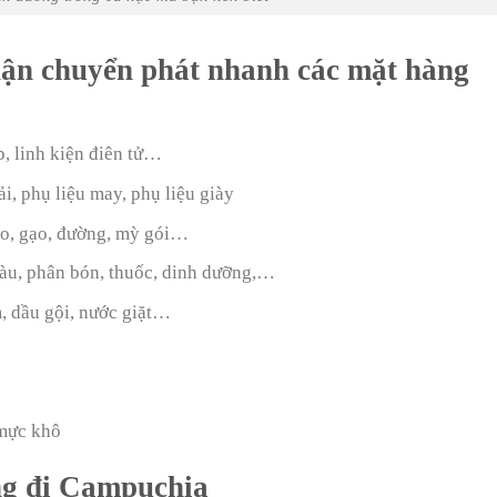
hận chuyển phát nhanh các mặt hàng
p, linh kiện điên tử…
i, phụ liệu may, phụ liệu giày
o, gạo, đường, mỳ gói…
 màu, phân bón, thuốc, dinh dưỡng,…
 dầu gội, nước giặt…
 mực khô
àng đi Campuchia