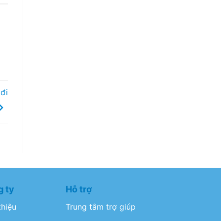
đi
 ty
Hỗ trợ
thiệu
Trung tâm trợ giúp