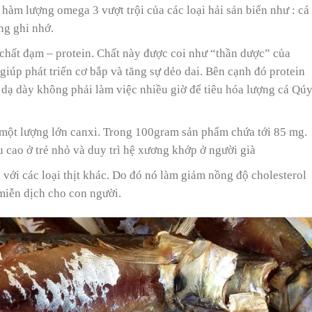
hàm lượng omega 3 vượt trội của các loại hải sản biển như : cá
ăng ghi nhớ.
hất đạm – protein. Chất này được coi như “thần dược” của
giúp phát triển cơ bắp và tăng sự dẻo dai. Bên cạnh đó protein
g dạ dày không phải làm việc nhiều giờ để tiêu hóa lượng cá Qú
 một lượng lớn canxi. Trong 100gram sản phẩm chứa tới 85 mg.
u cao ở trẻ nhỏ và duy trì hệ xương khớp ở người già
so với các loại thịt khác. Do đó nó làm giảm nồng độ cholesterol
miễn dịch cho con người.