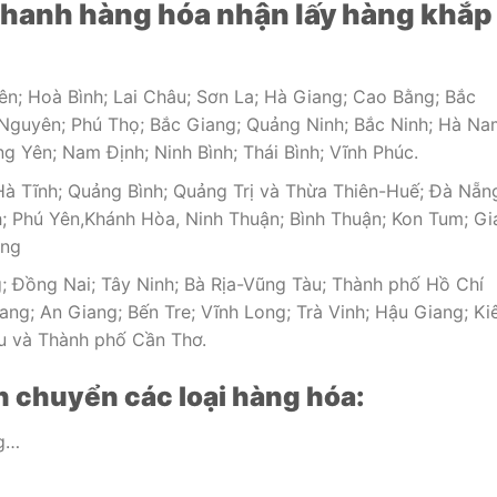
nhanh hàng hóa nhận lấy hàng khắp
iên; Hoà Bình; Lai Châu; Sơn La; Hà Giang; Cao Bằng; Bắc
 Nguyên; Phú Thọ; Bắc Giang; Quảng Ninh; Bắc Ninh; Hà Na
g Yên; Nam Định; Ninh Bình; Thái Bình; Vĩnh Phúc.
à Tĩnh; Quảng Bình; Quảng Trị và Thừa Thiên-Huế; Đà Nẵn
; Phú Yên,Khánh Hòa, Ninh Thuận; Bình Thuận; Kon Tum; Gi
ồng
; Đồng Nai; Tây Ninh; Bà Rịa-Vũng Tàu; Thành phố Hồ Chí
ng; An Giang; Bến Tre; Vĩnh Long; Trà Vinh; Hậu Giang; Ki
au và Thành phố Cần Thơ.
n chuyển các loại hàng hóa:
ng…