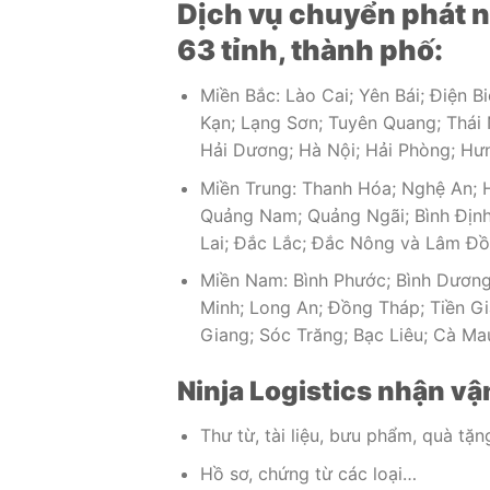
Dịch vụ chuyển phát 
63 tỉnh, thành phố:
Miền Bắc: Lào Cai; Yên Bái; Điện B
Kạn; Lạng Sơn; Tuyên Quang; Thái
Hải Dương; Hà Nội; Hải Phòng; Hưn
Miền Trung: Thanh Hóa; Nghệ An; H
Quảng Nam; Quảng Ngãi; Bình Định
Lai; Đắc Lắc; Đắc Nông và Lâm Đ
Miền Nam: Bình Phước; Bình Dương
Minh; Long An; Đồng Tháp; Tiền Gia
Giang; Sóc Trăng; Bạc Liêu; Cà M
Ninja Logistics nhận vậ
Thư từ, tài liệu, bưu phẩm, quà tặ
Hồ sơ, chứng từ các loại…