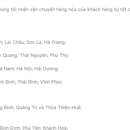
húng tôi nhận vận chuyển hàng hóa của khách hàng từ tất 
nh; Lai Châu; Sơn La; Hà Giang;
n Quang; Thái Nguyên; Phú Thọ;
Hà Nam; Hà Nội; Hải Dương;
h Bình; Thái Bình; Vĩnh Phúc.
g Bình; Quảng Trị và Thừa Thiên-Huế;
ình Định; Phú Yên; Khánh Hoà;