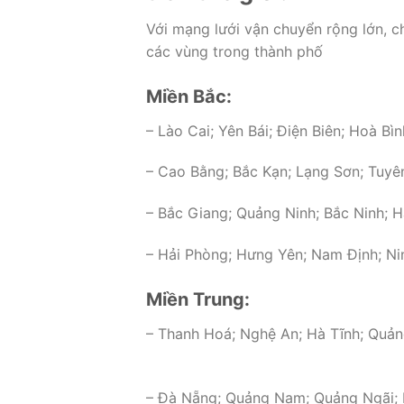
Với mạng lưới vận chuyển rộng lớn, c
các vùng trong thành phố
Miền Bắc:
– Lào Cai; Yên Bái; Điện Biên; Hoà Bì
– Cao Bằng; Bắc Kạn; Lạng Sơn; Tuyê
– Bắc Giang; Quảng Ninh; Bắc Ninh; 
– Hải Phòng; Hưng Yên; Nam Định; Nin
Miền Trung:
– Thanh Hoá; Nghệ An; Hà Tĩnh; Quản
– Đà Nẵng; Quảng Nam; Quảng Ngãi; B