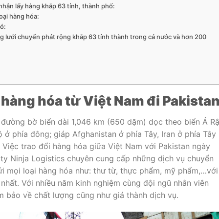
hận lấy hàng khắp 63 tỉnh, thành phố:
loại hàng hóa:
có:
 lưới chuyển phát rộng khắp 63 tỉnh thành trong cả nước và hơn 200
 hàng hóa từ Việt Nam đi Pakista
 đường bờ biển dài 1,046 km (650 dặm) dọc theo biển Ả R
ở phía đông; giáp Afghanistan ở phía Tây, Iran ở phía Tây
Việc trao đổi hàng hóa giữa Việt Nam với Pakistan ngày
 ty Ninja Logistics chuyên cung cấp những dịch vụ chuyển
ửi mọi loại hàng hóa như: thư từ, thực phẩm, mỹ phẩm,…với
 nhất. Với nhiều năm kinh nghiệm cùng đội ngũ nhân viên
m bảo về chất lượng cũng như giá thành dịch vụ.