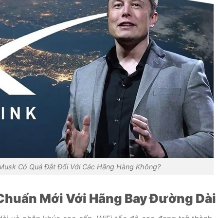
n Musk Có Quá Đắt Đối Với Các Hãng Hàng Không?
 Chuẩn Mới Với Hãng Bay Đường Dài