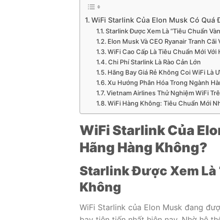
WiFi Starlink Của Elon Musk Có Quá
Starlink Được Xem Là “Tiêu Chuẩn Và
Elon Musk Và CEO Ryanair Tranh Cãi V
WiFi Cao Cấp Là Tiêu Chuẩn Mới Với
Chi Phí Starlink Là Rào Cản Lớn
Hãng Bay Giá Rẻ Không Coi WiFi Là Ư
Xu Hướng Phân Hóa Trong Ngành H
Vietnam Airlines Thử Nghiệm WiFi Tr
WiFi Hàng Không: Tiêu Chuẩn Mới N
WiFi Starlink Của El
Hãng Hàng Không?
Starlink Được Xem Là
Không
WiFi Starlink của Elon Musk đang đượ
bay tiên tiến nhất hiện nay. Nhờ hệ th