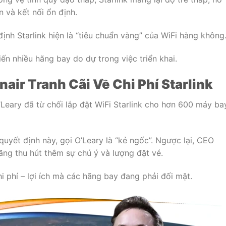
n và kết nối ổn định.
nh Starlink hiện là “tiêu chuẩn vàng” của WiFi hàng không
iến nhiều hãng bay do dự trong việc triển khai.
air Tranh Cãi Về Chi Phí Starlink
Leary đã từ chối lắp đặt WiFi Starlink cho hơn 600 máy ba
quyết định này, gọi O’Leary là “kẻ ngốc”. Ngược lại, CEO
ãng thu hút thêm sự chú ý và lượng đặt vé.
i phí – lợi ích mà các hãng bay đang phải đối mặt.