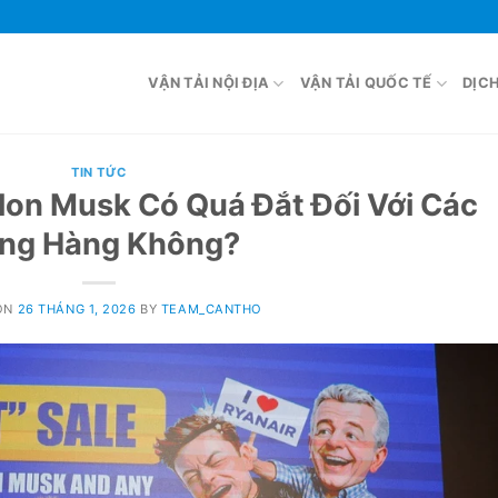
VẬN TẢI NỘI ĐỊA
VẬN TẢI QUỐC TẾ
DỊC
TIN TỨC
Elon Musk Có Quá Đắt Đối Với Các
ng Hàng Không?
ON
26 THÁNG 1, 2026
BY
TEAM_CANTHO