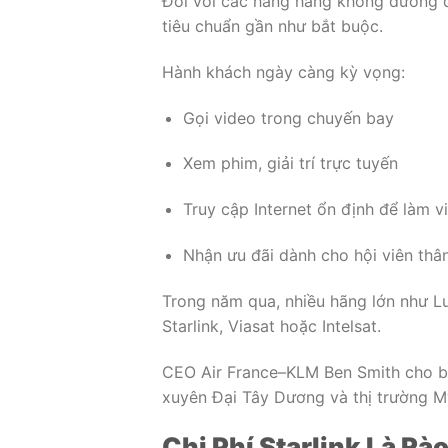
Đối với các hãng hàng không đường d
tiêu chuẩn gần như bắt buộc.
Hành khách ngày càng kỳ vọng:
Gọi video trong chuyến bay
Xem phim, giải trí trực tuyến
Truy cập Internet ổn định để làm v
Nhận ưu đãi dành cho hội viên thân
Trong năm qua, nhiều hãng lớn như Lu
Starlink, Viasat hoặc Intelsat.
CEO Air France–KLM Ben Smith cho biế
xuyên Đại Tây Dương và thị trường M
Chi Phí Starlink Là Rà