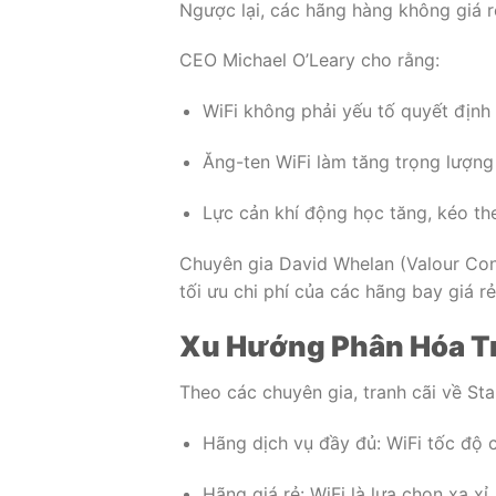
Ngược lại, các hãng hàng không giá 
CEO Michael O’Leary cho rằng:
WiFi không phải yếu tố quyết định
Ăng-ten WiFi làm tăng trọng lượn
Lực cản khí động học tăng, kéo the
Chuyên gia David Whelan (Valour Cons
tối ưu chi phí của các hãng bay giá rẻ
Xu Hướng Phân Hóa T
Theo các chuyên gia, tranh cãi về St
Hãng dịch vụ đầy đủ: WiFi tốc độ c
Hãng giá rẻ: WiFi là lựa chọn xa x