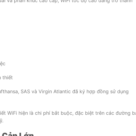
ài và phân khúc cao cấp, WiFi tốc độ cao đang trở thành
iệc
 thiết
fthansa, SAS và Virgin Atlantic đã ký hợp đồng sử dụng
t WiFi hiện là chi phí bắt buộc, đặc biệt trên các đường b
ỹ.
o Cản Lớn