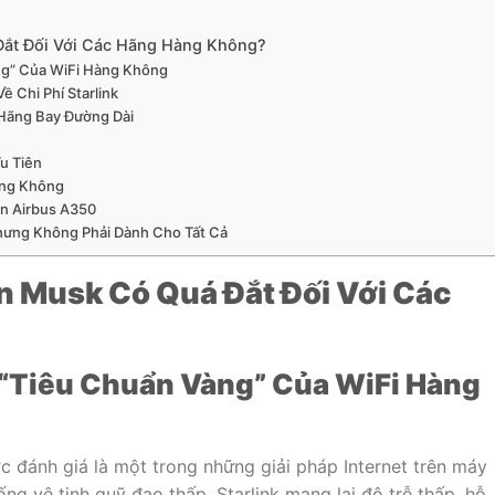
 Đắt Đối Với Các Hãng Hàng Không?
ng” Của WiFi Hàng Không
ề Chi Phí Starlink
 Hãng Bay Đường Dài
u Tiên
àng Không
ên Airbus A350
hưng Không Phải Dành Cho Tất Cả
on Musk Có Quá Đắt Đối Với Các
 “Tiêu Chuẩn Vàng” Của WiFi Hàng
c đánh giá là một trong những giải pháp Internet trên máy
ống vệ tinh quỹ đạo thấp, Starlink mang lại độ trễ thấp, hỗ