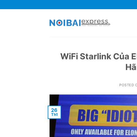
Skip
to
content
WiFi Starlink Của 
Hã
POSTED 
26
Th1