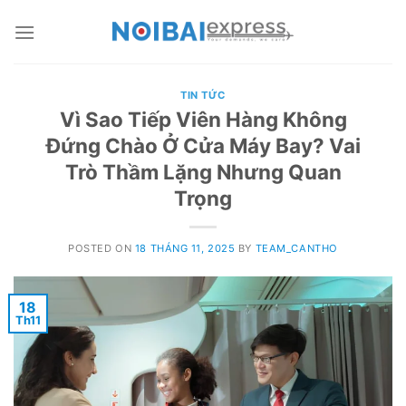
Skip
to
content
TIN TỨC
Vì Sao Tiếp Viên Hàng Không
Đứng Chào Ở Cửa Máy Bay? Vai
Trò Thầm Lặng Nhưng Quan
Trọng
POSTED ON
18 THÁNG 11, 2025
BY
TEAM_CANTHO
18
Th11