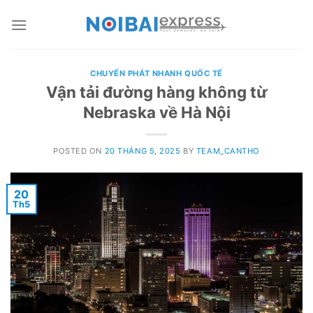
Skip
to
content
CHUYỂN PHÁT NHANH QUỐC TẾ
Vận tải đường hàng không từ
Nebraska về Hà Nội
POSTED ON
20 THÁNG 5, 2025
BY
TEAM_CANTHO
20
Th5