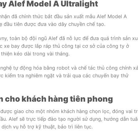
ay Alef Model A Ultralight
nhận đã chính thức bắt đầu sản xuất mẫu Alef Model A
nhẹ đầu tiên được đưa vào dây chuyền chế tạo.
y, toàn bộ đội ngũ Alef đã nỗ lực để đưa quá trình sản xu
c xe bay được lắp ráp thủ công tại cơ sở của công ty ở
 thiện kéo dài trong vài tháng.
 nghệ tự động hóa bằng robot và chế tác thủ công chính xá
 kiểm tra nghiêm ngặt và trải qua các chuyến bay thử
iên cho khách hàng tiên phong
ẽ được giao cho một nhóm khách hàng chọn lọc, đóng vai t
ầu. Alef sẽ trực tiếp đào tạo người sử dụng, hướng dẫn tu
ịch vụ hỗ trợ kỹ thuật, bảo trì liên tục.