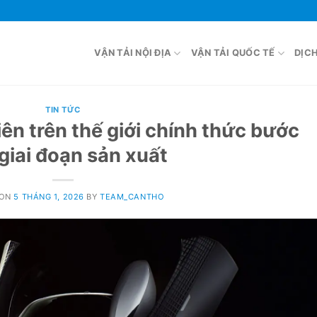
VẬN TẢI NỘI ĐỊA
VẬN TẢI QUỐC TẾ
DỊC
TIN TỨC
iên trên thế giới chính thức bước
giai đoạn sản xuất
 ON
5 THÁNG 1, 2026
BY
TEAM_CANTHO