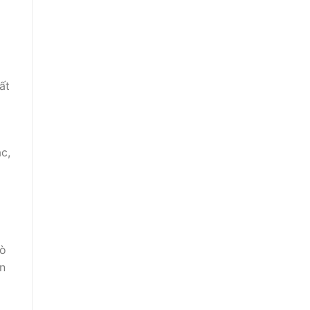
ất
c,
rò
ân