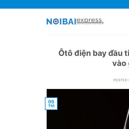
Skip
to
content
Ôtô điện bay đầu t
vào 
POSTED
05
Th1