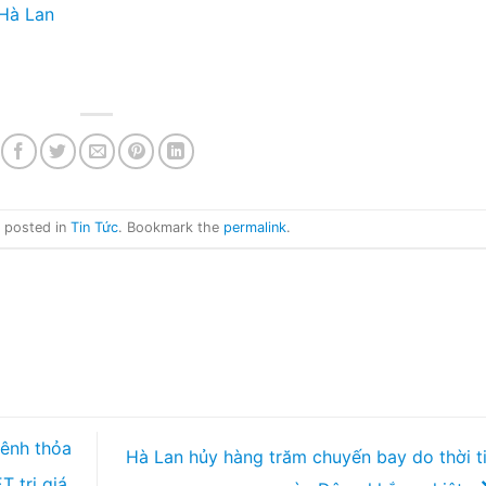
 Hà Lan
s posted in
Tin Tức
. Bookmark the
permalink
.
ênh thỏa
Hà Lan hủy hàng trăm chuyến bay do thời t
 trị giá