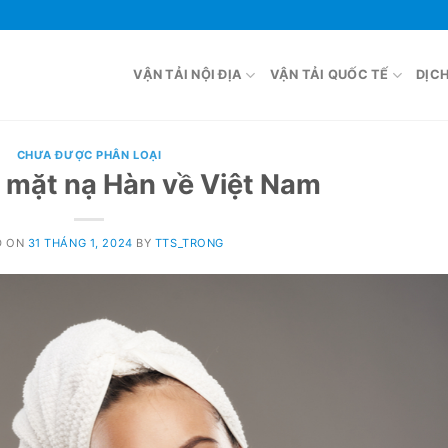
VẬN TẢI NỘI ĐỊA
VẬN TẢI QUỐC TẾ
DỊC
CHƯA ĐƯỢC PHÂN LOẠI
 mặt nạ Hàn về Việt Nam
D ON
31 THÁNG 1, 2024
BY
TTS_TRONG