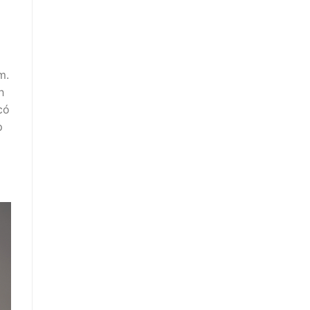
m.
h
có
p