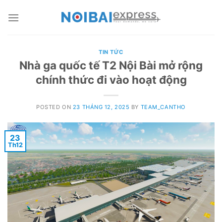
Skip
to
content
TIN TỨC
Nhà ga quốc tế T2 Nội Bài mở rộng
chính thức đi vào hoạt động
POSTED ON
23 THÁNG 12, 2025
BY
TEAM_CANTHO
23
Th12