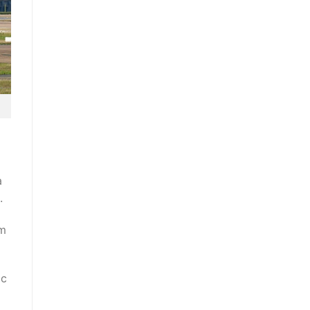
a
.
m
ặc