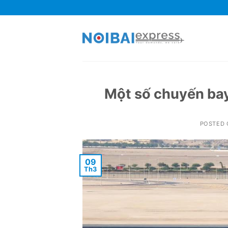
Skip
to
content
Một số chuyến bay
POSTED
09
Th3