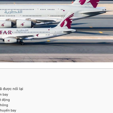
 được nối lại
ến bay
t động
không
chuyến bay