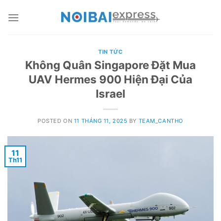
Skip
to
content
TIN TỨC
Không Quân Singapore Đặt Mua
UAV Hermes 900 Hiện Đại Của
Israel
POSTED ON
11 THÁNG 11, 2025
BY
TEAM_CANTHO
11
Th11