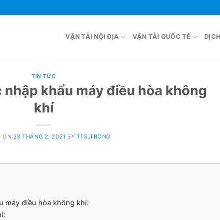
VẬN TẢI NỘI ĐỊA
VẬN TẢI QUỐC TẾ
DỊC
TIN TỨC
c nhập khẩu máy điều hòa không
khí
D ON
23 THÁNG 2, 2021
BY
TTS_TRONG
ẩu máy điều hòa không khí:
hí: