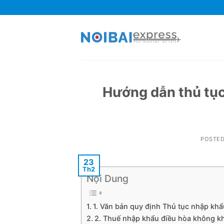
Skip
to
content
Hướng dẫn thủ tụ
POSTE
23
Th2
Nội Dung
1. Văn bản quy định Thủ tục nhập kh
2. Thuế nhập khẩu điều hòa không k