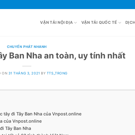
VẬN TẢI NỘI ĐỊA
VẬN TẢI QUỐC TẾ
DỊC
CHUYỂN PHÁT NHANH
ây Ban Nha an toàn, uy tính nhất
D ON
31 THÁNG 3, 2021
BY
TTS_TRONG
c tây đi Tây Ban Nha của Vnpost.online
ha của Vnpost.online
 đi Tây Ban Nha