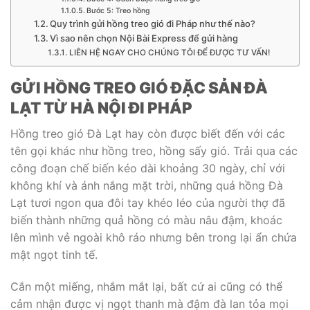
Bước 5: Treo hồng
Quy trình gửi hồng treo gió đi Pháp như thế nào?
Vì sao nên chọn Nội Bài Express để gửi hàng
LIÊN HỆ NGAY CHO CHÚNG TÔI ĐỂ ĐƯỢC TƯ VẤN!
GỬI HỒNG TREO GIÓ ĐẶC SẢN ĐÀ
LẠT TỪ HÀ NỘI ĐI PHÁP
Hồng treo gió Đà Lạt hay còn được biết đến với các
tên gọi khác như hồng treo, hồng sấy gió. Trải qua các
công đoạn chế biến kéo dài khoảng 30 ngày, chỉ với
không khí và ánh nắng mặt trời, những quả hồng Đà
Lạt tươi ngon qua đôi tay khéo léo của người thợ đã
biến thành những quả hồng có màu nâu đậm, khoác
lên mình vẻ ngoài khô ráo nhưng bên trong lại ẩn chứa
mật ngọt tinh tế.
Cắn một miếng, nhắm mắt lại, bất cứ ai cũng có thể
cảm nhận được vị ngọt thanh mà đậm đà lan tỏa mọi