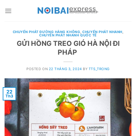
Skip
to
content
CHUYỂN PHÁT ĐƯỜNG HÀNG KHÔNG
,
CHUYỂN PHÁT NHANH
,
CHUYỂN PHÁT NHANH QUỐC TẾ
GỬI HỒNG TREO GIÓ HÀ NỘI ĐI
PHÁP
POSTED ON
22 THÁNG 3, 2024
BY
TTS_TRONG
22
Th3