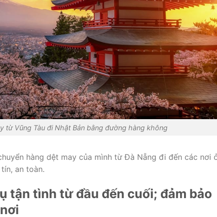
y từ Vũng Tàu đi Nhật Bản bằng đường hàng không
chuyển hàng dệt may của mình từ Đà Nẵng đi đến các nơi 
tín, an toàn.
vụ tận tình từ đầu đến cuối; đảm bảo
nơi