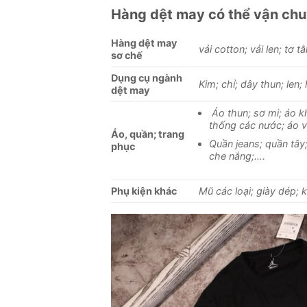
Hàng dệt may có thể vận ch
Hàng dệt may
vải cotton; vải len; tơ 
sơ chế
Dụng cụ ngành
Kim; chỉ; dây thun; len
dệt may
Áo thun; sơ mi; áo kh
thống các nước; áo 
Áo, quần; trang
Quần jeans; quần tây;
phục
che nắng;….
Phụ kiện khác
Mũ các loại; giày dép; k