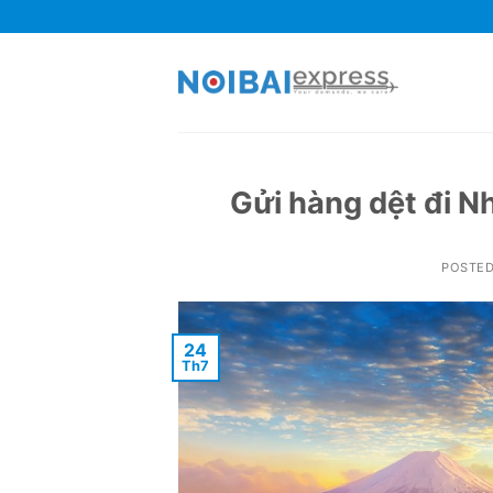
Skip
to
content
Gửi hàng dệt đi 
POSTE
24
Th7