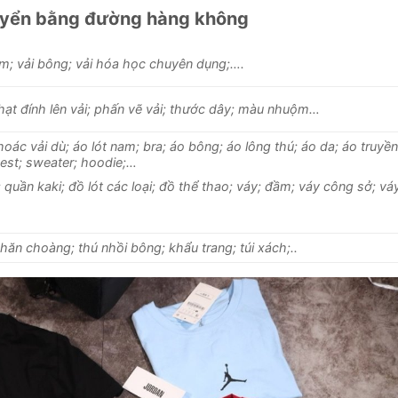
uyển bằng đường hàng không
tằm; vải bông; vải hóa học chuyên dụng;….
; hạt đính lên vải; phấn vẽ vải; thước dây; màu nhuộm…
oác vải dù; áo lót nam; bra; áo bông; áo lông thú; áo da; áo truyền
vest; sweater; hoodie;…
 quần kaki; đồ lót các loại; đồ thể thao; váy; đầm; váy công sở; vá
hăn choàng; thú nhồi bông; khẩu trang; túi xách;..