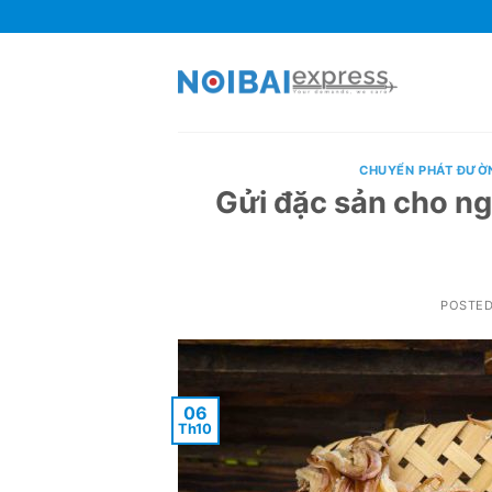
Skip
to
content
CHUYỂN PHÁT ĐƯỜ
Gửi đặc sản cho ng
POSTE
06
Th10