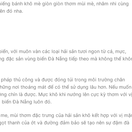
miếng bánh khô mè giòn giòn thơm mùi mè, nhâm nhi cùng
uên đó nha.
iển, với muôn vàn các loại hải sản tươi ngon từ cá, mực,
ững đặc sản vùng biển Đà Nẵng tiếp theo mà không thể khô
pháp thủ công và được đóng túi trong môi trường chân
những nơi thoáng mát để có thể sử dụng lâu hơn. Nếu muốn
ng chín là được. Mực khô khi nướng lên cực kỳ thơm với v
g biển Đà Nẵng luôn đó.
 me, mùi thơm đặc trưng của hải sản khô kết hợp với vị mặ
ọt thanh của ớt và đường đảm bảo sẽ tạo nên sự đậm đà