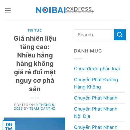
Skip
to
content
TIN TỨC
Giá nhiên liệu
tăng cao:
DANH MỤC
Nhiều hãng
hàng không
Chưa được phân loại
giá rẻ đối mặt
nguy cơ phá
Chuyển Phát Đường
Hàng Không
sản
Chuyển Phát Nhanh
POSTED ON
9 THÁNG 6,
Chuyển Phát Nhanh
2026
BY
TEAM_CANTHO
Nội Địa
09
Chuyển Phát Nhanh
Th6