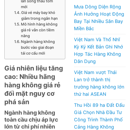
làn sóng thâu tóm
Mưa Dông Diện Rộng
mới
Giá vé máy bay khó
Ảnh Hưởng Hoạt Động
giảm trong ngắn hạn
Bay Tại Nhiều Sân Bay
Mô hình hàng không
Miền Bắc
giá rẻ vẫn còn tiềm
năng
Việt Nam Và Thổ Nhĩ
Ngành hàng không
Kỳ Ký Kết Bản Ghi Nhớ
bước vào giai đoạn
tái cơ cấu mới
Hợp Tác Hàng Không
Dân Dụng
Giá nhiên liệu tăng
Việt Nam vượt Thái
cao: Nhiều hãng
Lan trở thành thị
hàng không giá rẻ
trường hàng không lớn
đối mặt nguy cơ
thứ hai ASEAN
phá sản
Thu Hồi 89 ha Đất Đấu
Ngành hàng không
Giá Chọn Nhà Đầu Tư
toàn cầu chịu áp lực
Công Trình Thành Phố
lớn từ chi phí nhiên
Cảng Hàng Không