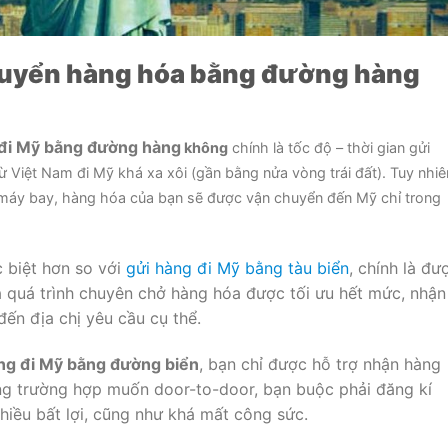
huyển hàng hóa bằng đường hàng
đi Mỹ bằng đường hàng
không
chính là tốc độ – thời gian gửi
Việt Nam đi Mỹ khá xa xôi (gần bằng nửa vòng trái đất). Tuy nhiê
 máy bay, hàng hóa của bạn sẽ được vận chuyển đến Mỹ chỉ trong
 biệt hơn so với
gửi hàng đi Mỹ bằng tàu biển
, chính là đư
là quá trình chuyên chở hàng hóa được tối ưu hết mức, nhận
đến địa chị yêu cầu cụ thể.
ng đi Mỹ bằng đường biển
, bạn chỉ được hỗ trợ nhận hàng
ong trường hợp muốn door-to-door, bạn buộc phải đăng kí
hiều bất lợi, cũng như khá mất công sức.