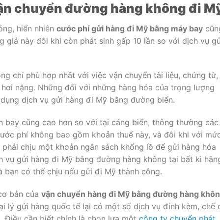
vận chuyển đường hàng không đi M
óng, hiển nhiên
cước phí gửi hàng đi Mỹ bằng máy bay
cũn
 giá này đôi khi còn phát sinh gấp 10 lần so với dịch vụ gử
 chỉ phù hợp nhất với việc vận chuyển tài liệu, chứng từ,
à hơi nặng. Những đối với những hàng hóa của trọng lượng
ử dụng dịch vụ gửi hàng đi Mỹ bằng đường biển.
n bay cũng cao hơn so với tại cảng biển, thông thường các
cước phí không bao gồm khoản thuế này, và đôi khi với mứ
n phải chịu một khoản ngân sách khổng lồ để gửi hàng hóa
ch vụ gửi hàng đi Mỹ bằng đường hàng không tại bất kì hãn
à bạn có thể chịu nếu gửi đi Mỹ thành công.
 cơ bản của
vận chuyển hàng đi Mỹ bằng đường hàng khô
i lý gửi hàng quốc tế lại có một số dịch vụ đính kèm, chế 
. Điều cần biết chính là chọn lựa một
công ty chuyển phát