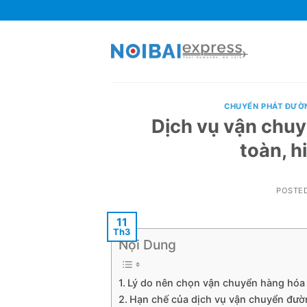
Skip
to
content
CHUYỂN PHÁT ĐƯỜ
Dịch vụ vận chu
toàn, h
POSTE
11
Th3
Nội Dung
Lý do nên chọn vận chuyển hàng hóa
Hạn chế của dịch vụ vận chuyển đườ